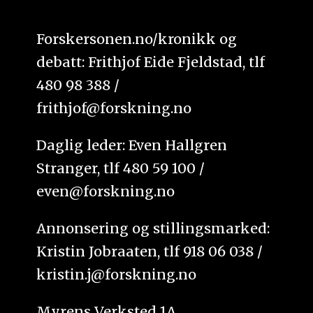
Forskersonen.no/kronikk og
debatt: Frithjof Eide Fjeldstad, tlf
480 98 388 /
frithjof@forskning.no
Daglig leder: Even Hallgren
Stranger, tlf 480 59 100 /
even@forskning.no
Annonsering og stillingsmarked:
Kristin Jobraaten, tlf 918 06 038 /
kristin.j@forskning.no
Myrens Verksted 1A