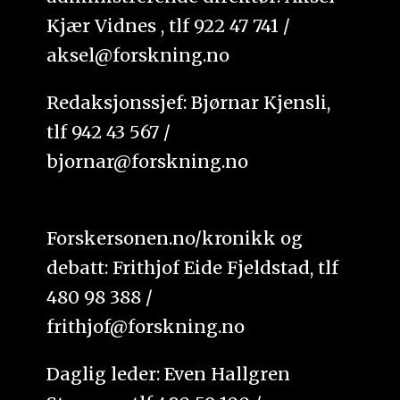
Kjær Vidnes , tlf 922 47 741 /
aksel@forskning.no
Redaksjonssjef: Bjørnar Kjensli,
tlf 942 43 567 /
bjornar@forskning.no
Forskersonen.no/kronikk og
debatt: Frithjof Eide Fjeldstad, tlf
480 98 388 /
frithjof@forskning.no
Daglig leder: Even Hallgren