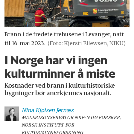
Brann i de fredete trehusene i Levanger, natt
til 16. mai 2023.
(Foto: Kjersti Ellewsen, NIKU)
I Norge har vi ingen
kulturminner å miste
Kostnader ved brann i kultur­historiske
bygninger bør aner­kjennes nasjonalt.
Nina
Kjølsen Jernæs
MALERIKONSERVATOR NKF-N OG FORSKER,
NORSK INSTITUTT FOR
KULTURMINNEFORSKNING