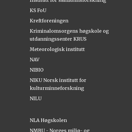
Institutt for samfunnsforskning
KS FoU
Kreftforeningen
Kriminalomsorgens høgskole og
utdanningssenter KRUS
Meteorologisk institutt
NAV
NIBIO
NIKU Norsk institutt for
kulturminneforskning
NILU
NLA Høgskolen
NMBU - Norges miljø- og