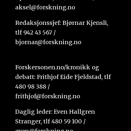
aksel@forskning.no
Redaksjonssjef: Bjørnar Kjensli,
tlf 942 43 567 /
bjornar@forskning.no
Forskersonen.no/kronikk og
debatt: Frithjof Eide Fjeldstad, tlf
480 98 388 /
frithjof@forskning.no
Daglig leder: Even Hallgren
Stranger, tlf 480 59 100 /
even@forskning.no