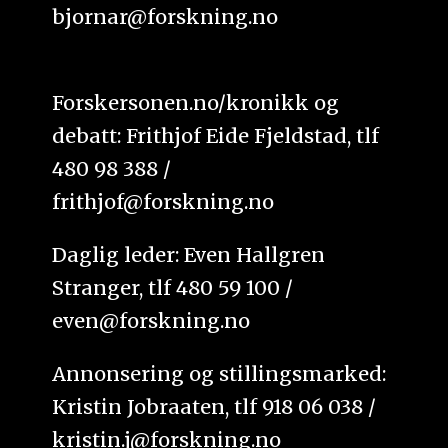
bjornar@forskning.no
Forskersonen.no/kronikk og
debatt: Frithjof Eide Fjeldstad, tlf
480 98 388 /
frithjof@forskning.no
Daglig leder: Even Hallgren
Stranger, tlf 480 59 100 /
even@forskning.no
Annonsering og stillingsmarked:
Kristin Jobraaten, tlf 918 06 038 /
kristin.j@forskning.no