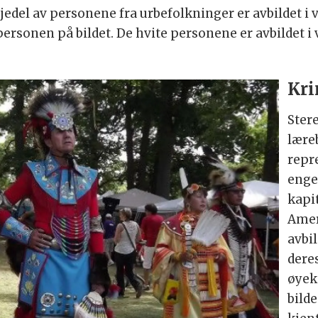
edel av personene fra urbefolkninger er avbildet i 
ersonen på bildet. De hvite personene er avbildet i
Kri
Ster
lære
repr
enge
kapi
Amer
avbi
dere
øyek
bilde