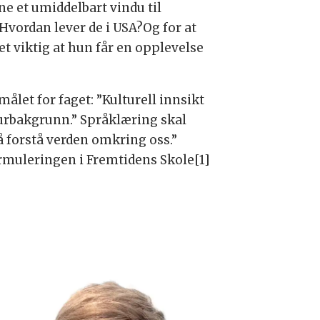
ne et umiddelbart vindu til
vordan lever de i USA?Og for at
et viktig at hun får en opplevelse
målet for faget: ”Kulturell innsikt
rbakgrunn.” Språklæring skal
r å forstå verden omkring oss.”
ormuleringen i Fremtidens Skole[1]