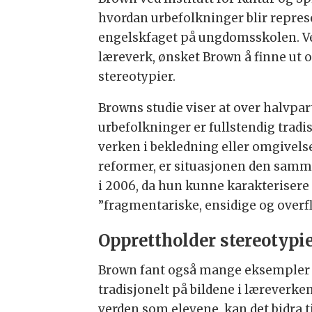
hvordan urbefolkninger blir represe
engelskfaget på ungdomsskolen. Ved 
læreverk, ønsket Brown å finne ut 
stereotypier.
Browns studie viser at over halvpa
urbefolkninger er fullstendig trad
verken i bekledning eller omgivelse
reformer, er situasjonen den samme
i 2006, da hun kunne karakterisere
”fragmentariske, ensidige og overfl
Opprettholder stereotypi
Brown fant også mange eksempler p
tradisjonelt på bildene i læreverke
verden som elevene, kan det bidra 