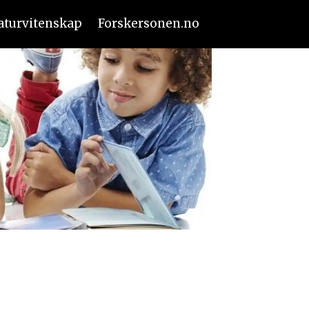
aturvitenskap
Forskersonen.no