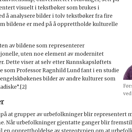
ntert visuelt i tekstbøker som brukes i
å analysere bilder i tolv tekstbøker fra fire
om bildene er med på å opprettholde kulturelle
rten av bildene som representerer
isjonelle, uten noe element av modernitet
r. Dette viser at selv etter Kunnskapsløftets
 som Professor Ragnhild Lund fant i en studie
 engelskbøkenes bilder av andre kulturer som
Før
adiske”.[2]
ved 
er
å at grupper av urbefolkninger blir representert 
ne. Når urbefolkninger gjentatte ganger blir fremst
til en opprettholdelse av stereotypien om at urbefo