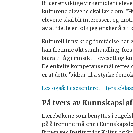
Bilder er viktige virkemidler i elev
kulturene elevene skal lære om. ”H
elevene skal bli interessert og moti
av at ”dette er folk jeg ønsker å bli 
Kulturell innsikt og forståelse har e
kan fremme økt samhandling, fors
bidra til å gi innsikt i levesett og 
De enkelte kompetansemål rettes og
er at dette ‘bidrar til å styrke de
Les også: Lesesenteret - førsteklas
På tvers av Kunnskapsløf
Lærebøkene som benyttes i engelsk
på å fremme målene i Kunnskapsløft
Brown ved Institutt for Kultur og Sp