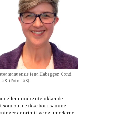
steamanuensis Jena Habegger-Conti
UiS. (Foto: UiS)
mer eller mindre utelukkende
ilt som om de ikke bor i samme
lkninger er primitive og umoderne.