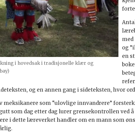
kjen
forte
Antal
lære
med 
og ”i
en s
lkning i hovedsak i tradisjonelle klær og
boke
bay)
bete
refe
ldeteksten, og en annen gang i sideteksten, hvor orde
v meksikanere som “ulovlige innvandrere” forsterke
utt som dag etter dag lurer grensekontrollen ved å 
re i dette læreverket handler om en mann som ønske
rlig.