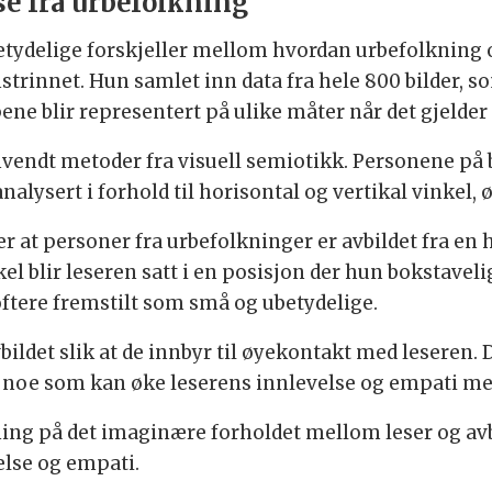
se fra urbefolkning
betydelige forskjeller mellom hvordan urbefolkning o
rinnet. Hun samlet inn data fra hele 800 bilder, s
ne blir representert på ulike måter når det gjelder
anvendt metoder fra visuell semiotikk. Personene på 
nalysert i forhold til horisontal og vertikal vinkel
 at personer fra urbefolkninger er avbildet fra en hø
el blir leseren satt i en posisjon der hun bokstaveli
oftere fremstilt som små og ubetydelige.
bildet slik at de innbyr til øyekontakt med leseren
, noe som kan øke leserens innlevelse og empati me
ng på det imaginære forholdet mellom leser og avbi
else og empati.