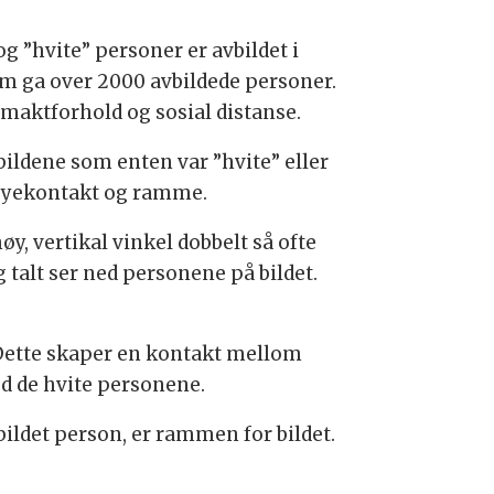
g ”hvite” personer er avbildet i
om ga over 2000 avbildede personer.
 maktforhold og sosial distanse.
bildene som enten var ”hvite” eller
, øyekontakt og ramme.
y, vertikal vinkel dobbelt så ofte
g talt ser ned personene på bildet.
. Dette skaper en kontakt mellom
d de hvite personene.
ldet person, er rammen for bildet.