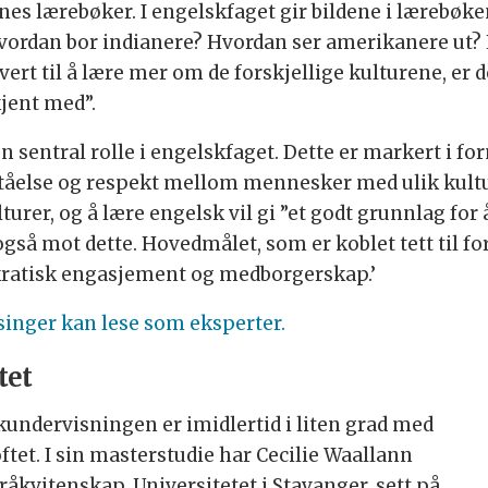
enes lærebøker. I engelskfaget gir bildene i lærebøke
vordan bor indianere? Hvordan ser amerikanere ut? H
vert til å lære mer om de forskjellige kulturene, er d
kjent med”.
n sentral rolle i engelskfaget. Dette er markert i for
tåelse og respekt mellom mennesker med ulik kultu
kulturer, og å lære engelsk vil gi ”et godt grunnlag fo
så mot dette. Hovedmålet, som er koblet tett til f
mokratisk engasjement og medborgerskap.’
singer kan lese som eksperter.
tet
undervisningen er imidlertid i liten grad med
et. I sin masterstudie har Cecilie Waallann
råkvitenskap, Universitetet i Stavanger, sett på