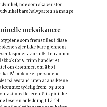
vidvinkel, noe som skaper stor
 vidvinkel bare halvparten så mange
minelle meksikanere
eotypiene som fremstilles i disse
bøkene skjer ikke bare gjennom
esentasjoner av urfolk. I en annen
lskbok for 9. trinn handler et
ttel om drømmen om å bo i
ika. På bildene er personene
ldet på avstand, uten at ansiktene
s kommer tydelig frem, og uten
ontakt med leseren. Slik gir ikke
ne leseren anledning til å ”bli