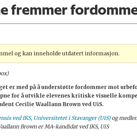
ne fremmer fordomme
ammel og kan inneholde utdatert informasjon.
box)
get er med på å understøtte fordommer mot urbefo
åpne for å utvikle elevenes kritiske visuelle komp
dent Cecilie Waallann Brown ved UiS.
sis ved IKS, Universitetet i Stavanger (UiS)
og medle
Waallann Brown er MA-kandidat ved IKS, UiS