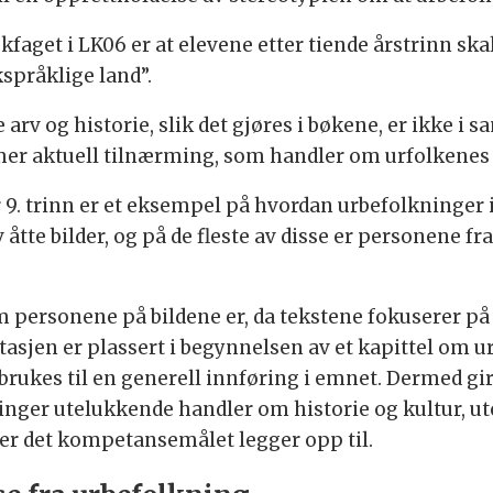
aget i LK06 er at elevene etter tiende årstrinn ska
kspråklige land”.
e arv og historie, slik det gjøres i bøkene, er ikke i
 mer aktuell tilnærming, som handler om urfolkenes
 9. trinn er et eksempel på hvordan urbefolkninger i
tte bilder, og på de fleste av disse er personene fr
personene på bildene er, da tekstene fokuserer på 
asjen er plassert i begynnelsen av et kapittel om 
brukes til en generell innføring i emnet. Dermed g
inger utelukkende handler om historie og kultur, u
 er det kompetansemålet legger opp til.