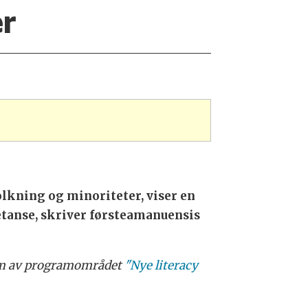
r
lkning og minoriteter, viser en
etanse, skriver førsteamanuensis
m av programområdet
"Nye literacy