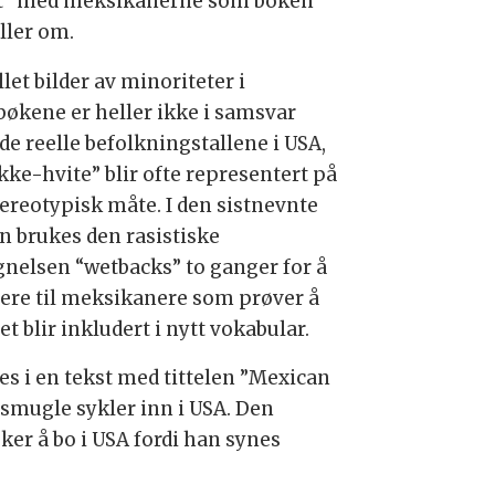
t” med meksikanerne som boken
ller om.
let bilder av minoriteter i
bøkene er heller ikke i samsvar
de reelle befolkningstallene i USA,
kke-hvite” blir ofte representert på
tereotypisk måte. I den sistnevnte
n brukes den rasistiske
gnelsen “wetbacks” to ganger for å
rere til meksikanere som prøver å
t blir inkludert i nytt vokabular.
s i en tekst med tittelen ”Mexican
smugle sykler inn i USA. Den
r å bo i USA fordi han synes