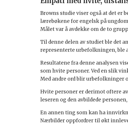
Empati med hvite, distan
Browns studie viser også at det er 
lærebøkene for engelsk på ungdomst
Målet var å avdekke om de to gruppe
Til denne delen av studiet ble det 
representerte urbefolkningen, ble a
Resultatene fra denne analysen viser
som hvite personer. Ved en slik vink
Med andre ord blir urbefolkninger 
Hvite personer er derimot oftere av
leseren og den avbildede personen
En annen ting som kan ha innvirkni
Nærbilder oppfordrer til økt innlev