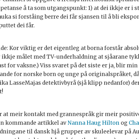
anse å ta som utgangspunkt: 1) at dei ikkje er i st
 auka si forståing berre dei får sjansen til å bli ekspo
uttet dei får.
de: Kor viktig er det eigentleg at borna forstår abso
ikkje målet med TV-underhaldning at sjåarane tykk
 for vaksne.) Viss svaret på det siste er ja, blir mi
de for norske born og unge på originalspråket, då e
lika LasseMajas detektivbyrå (sjå klipp nedanfor) de
t!
r at meir kontakt med grannespråk gir meir positive
ein kommande artikkel av
Nanna Haug Hilton
og
Cha
ldningane til dansk hjå grupper av skuleelevar på Au