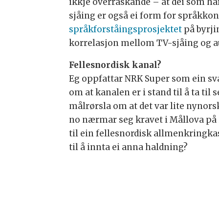
ikkje overraskande – at dei som har
sjåing er også ei form for språkko
språkforståingsprosjektet
på byrji
korrelasjon mellom TV-sjåing og au
Fellesnordisk kanal?
Eg oppfattar NRK Super som ein svær
om at kanalen er i stand til å ta til
målrørsla om at det var lite nynorsk
no nærmar seg kravet i Mållova på 2
til ein fellesnordisk allmenkringka
til å innta ei anna haldning?