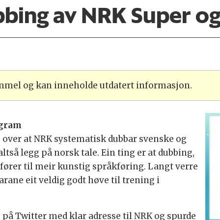
bbing av NRK Super og
ammel og kan inneholde utdatert informasjon.
ogram
eg over at NRK systematisk dubbar svenske og
tså legg på norsk tale. Ein ting er at dubbing,
d fører til meir kunstig språkføring. Langt verre
arane eit veldig godt høve til trening i
te på Twitter med klar adresse til NRK og spurde