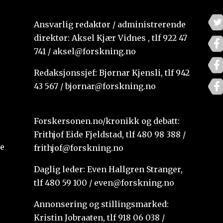
Ansvarlig redaktør / administrerende
direktør: Aksel Kjær Vidnes , tlf 922 47
741 / aksel@forskning.no
Redaksjonssjef: Bjørnar Kjensli, tlf 942
43 567 / bjornar@forskning.no
Forskersonen.no/kronikk og debatt:
Frithjof Eide Fjeldstad, tlf 480 98 388 /
te
frithjof@forskning.no
Daglig leder: Even Hallgren Stranger,
tlf 480 59 100 / even@forskning.no
Annonsering og stillingsmarked:
Kristin Jobraaten, tlf 918 06 038 /