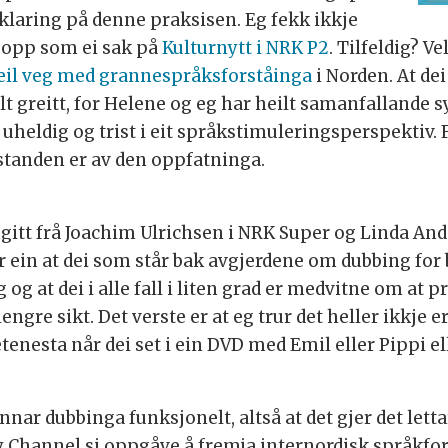
klaring på denne praksisen. Eg fekk ikkje
e opp som ei sak på
Kulturnytt i NRK P2
. Tilfeldig? V
feil veg med grannespråksforståinga
i Norden. At dei
eilt greitt, for Helene og eg har heilt samanfallande
heldig og trist i eit språkstimuleringsperspektiv. Fak
standen er av den oppfatninga.
r gitt frå Joachim Ulrichsen i NRK Super og Linda A
 ein at dei som står bak avgjerdene om dubbing for 
og at dei i alle fall i liten grad er medvitne om at 
gre sikt. Det verste er at eg trur det heller ikkje 
tenesta når dei set i ein DVD med Emil eller Pippi e
ar dubbinga funksjonelt, altså at det gjer det letta
ey Channel si oppgåve å fremja internordisk språkfor