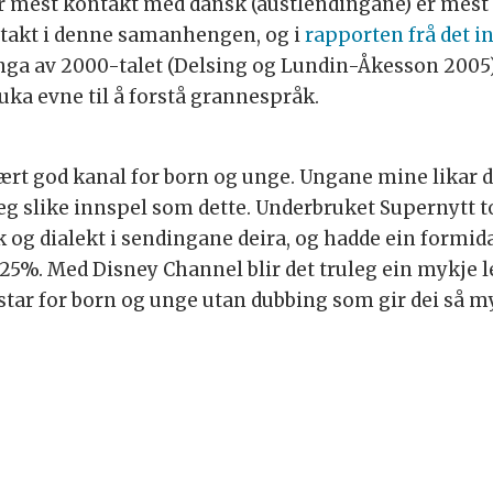
 mest kontakt med dansk (austlendingane) er mest po
ntakt i denne samanhengen, og i
rapporten frå det i
nga av 2000-talet (Delsing og Lundin-Åkesson 2005)
ka evne til å forstå grannespråk.
t god kanal for born og unge. Ungane mine likar den.
 seg slike innspel som dette. Underbruket Supernytt to
 og dialekt i sendingane deira, og hadde ein formidabe
5%. Med Disney Channel blir det truleg ein mykje le
star for born og unge utan dubbing som gir dei så m