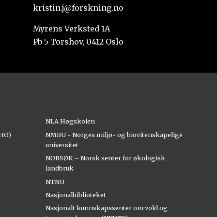
kristin.j@forskning.no
Myrens Verksted 1A
Pb 5 Torshov, 0412 Oslo
NLA Høgskolen
AHO)
NMBU - Norges miljø- og biovitenskapelige
universitet
NORSØK – Norsk senter for økologisk
landbruk
NTNU
Nasjonalbiblioteket
Nasjonalt kunnskapssenter om vold og