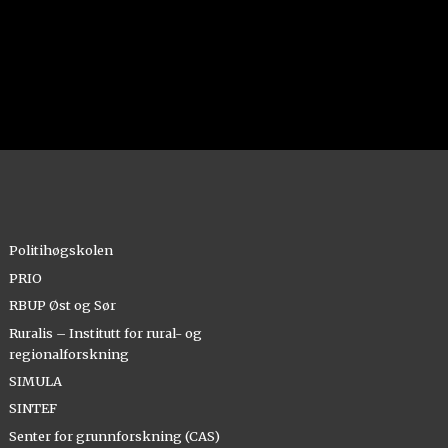
Politihøgskolen
PRIO
RBUP Øst og Sør
Ruralis – Institutt for rural- og
regionalforskning
SIMULA
SINTEF
Senter for grunnforskning (CAS)