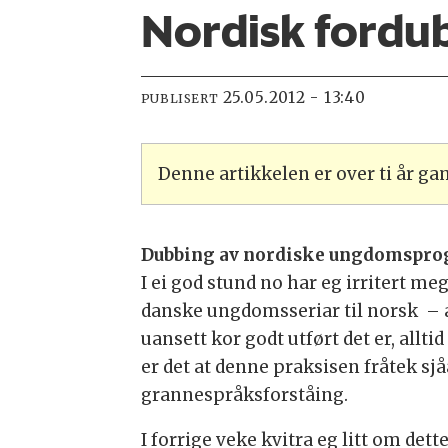
Nordisk fordu
25.05.2012 - 13:40
PUBLISERT
Denne artikkelen er over ti år g
Dubbing av nordiske ungdomspr
I ei god stund no har eg irritert m
danske ungdomsseriar til norsk – al
uansett kor godt utført det er, allti
er det at denne praksisen fråtek sjå
grannespråksforståing.
I forrige veke kvitra eg litt om det