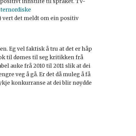
sitivt innstilte til språket. TV-
nternordiske
 vert det meldt om ein positiv
 Eg vel faktisk å tru at det er håp
k til dømes til seg kritikken frå
l auke frå 2010 til 2011 slik at dei
ngre veg å gå. Er det då muleg å få
ykje konkurranse at dei blir nøydde