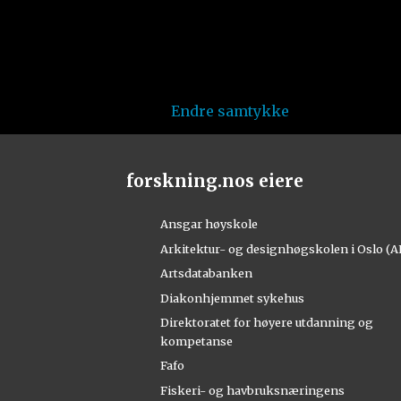
Endre samtykke
forskning.nos eiere
Ansgar høyskole
Arkitektur- og designhøgskolen i Oslo (
Artsdatabanken
Diakonhjemmet sykehus
Direktoratet for høyere utdanning og
kompetanse
Fafo
Fiskeri- og havbruksnæringens