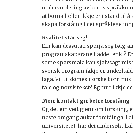
undervurdering av borns språkkompet
at borna heller ikkje er i stand til å
skapa forståing i det språklege innp
Kvalitet står seg!
Ein kan dessutan spørja seg følgjan
programskaparane hadde tenkt? Er 
same spørsmåla kan sjølvsagt reisast
svensk program ikkje er underhaldan
laga. Vil til dømes norske born mis
tale og norsk tekst? Eg trur ikkje de
Meir kontakt gir betre forståing
Og det ein veit gjennom forsking, e
neste omgang aukar forståinga. I 
universitetet, har dei undersøkt ha