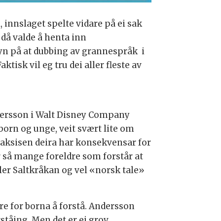
el, innslaget spelte vidare på ei sak
 då valde å henta inn
 syn på at dubbing av grannespråk i
tisk vil eg tru dei aller fleste av
ndersson i Walt Disney Company
born og unge, veit svært lite om
praksisen deira har konsekvensar for
er så mange foreldre som forstår at
ller Saltkråkan og vel «norsk tale»
re for borna å forstå. Andersson
ståing. Men det er ei grov