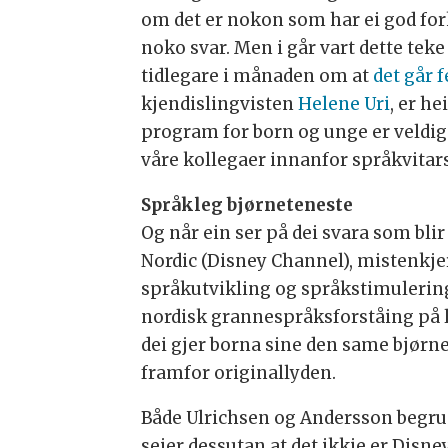
om det er nokon som har ei god for
noko svar. Men i går vart dette tek
tidlegare i månaden om at
det går 
kjendislingvisten
Helene Uri
, er h
program for born og unge er veldig u
våre kollegaer innanfor språkvitar
Språkleg bjørneteneste
Og når ein ser på dei svara som bli
Nordic (Disney Channel), mistenkjer
språkutvikling og språkstimulering 
nordisk grannespråksforståing på len
dei gjer borna sine den same bjørne
framfor originallyden.
Både Ulrichsen og Andersson begrunn
seier dessutan at det ikkje er Disn