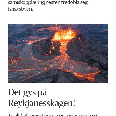
samiskopplæring nesten tredobla seg i
ishavsbyen.
Det gys på
Reykjanesskagen!