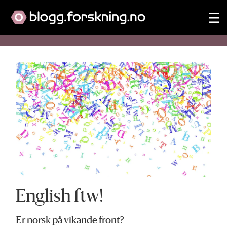
Tag:
øystein-
a-
vangsnes-
blogg
English ftw!
Er norsk på vikande front?