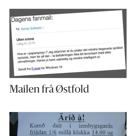
Mailen frå Østfold