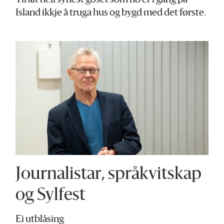
Til alt hell synest goset som no er i gang på
Island ikkje å truga hus og bygd med det første.
Journalistar, språkvitskap
og Sylfest
Ei utblåsing