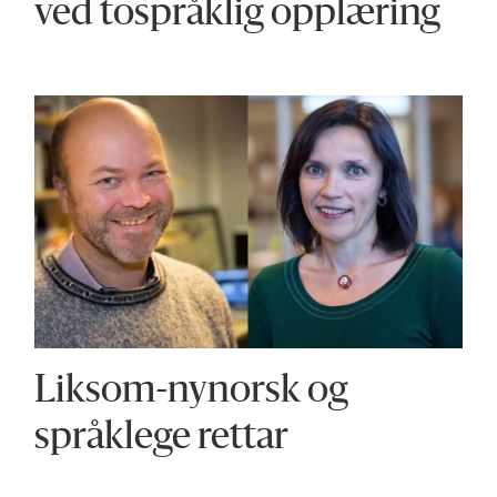
ved tospråklig opplæring
Liksom-nynorsk og
språklege rettar