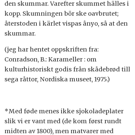
den skummar. Varefter skummet hälles i
kopp. Skumningen bör ske oavbrutet;
återstoden i kärlet vispas ånyo, så at den
skummar.
(jeg har hentet oppskriften fra:
Conradson, B.: Karameller : om
kulturhistoriskt godis från skådebrød till
sega råttor, Nordiska museet, 1975.)
*Med føde menes ikke sjokoladeplater
slik vi er vant med (de kom først rundt
midten av 1800), men matvarer med