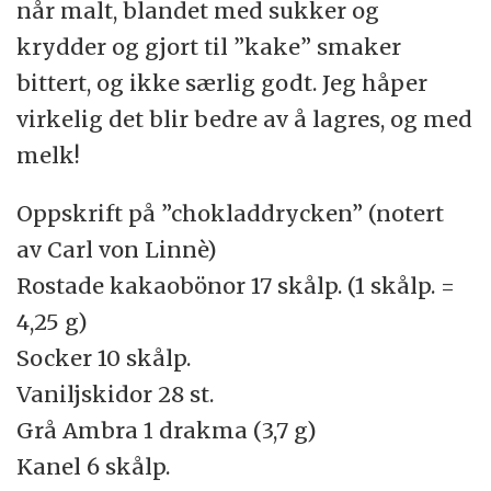
når malt, blandet med sukker og
krydder og gjort til ”kake” smaker
bittert, og ikke særlig godt. Jeg håper
virkelig det blir bedre av å lagres, og med
melk!
Oppskrift på ”chokladdrycken” (notert
av Carl von Linnè)
Rostade kakaobönor 17 skålp. (1 skålp. =
4,25 g)
Socker 10 skålp.
Vaniljskidor 28 st.
Grå Ambra 1 drakma (3,7 g)
Kanel 6 skålp.