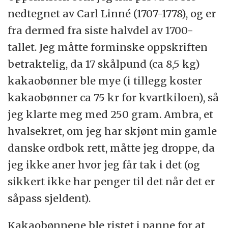
nedtegnet av Carl Linné (1707-1778), og er
fra dermed fra siste halvdel av 1700-
tallet. Jeg måtte forminske oppskriften
betraktelig, da 17 skålpund (ca 8,5 kg)
kakaobønner ble mye (i tillegg koster
kakaobønner ca 75 kr for kvartkiloen), så
jeg klarte meg med 250 gram. Ambra, et
hvalsekret, om jeg har skjønt min gamle
danske ordbok rett, måtte jeg droppe, da
jeg ikke aner hvor jeg får tak i det (og
sikkert ikke har penger til det når det er
såpass sjeldent).
Kakaobønnene ble ristet i panne for at