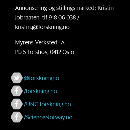
Annonsering og stillingsmarked: Kristin
Jobraaten, tlf 918 06 038 /
kristin.j@forskning.no
Myrens Verksted 1A
Pb 5 Torshov, 0412 Oslo
@forskningno
/forskning.no
/UNG.forskning.no
/ScienceNorway.no