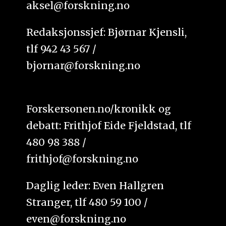
aksel@forskning.no
Redaksjonssjef: Bjørnar Kjensli,
tlf 942 43 567 /
bjornar@forskning.no
Forskersonen.no/kronikk og
debatt: Frithjof Eide Fjeldstad, tlf
480 98 388 /
frithjof@forskning.no
Daglig leder: Even Hallgren
Stranger, tlf 480 59 100 /
even@forskning.no