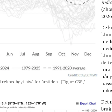
indic
(Zhou
2026)
De k
klim
mell
medi
klim
dett
fora
når 
 rekordhøyt nivå for årstiden.
(Figur: C3S /
pass
indus
Det n
bruk