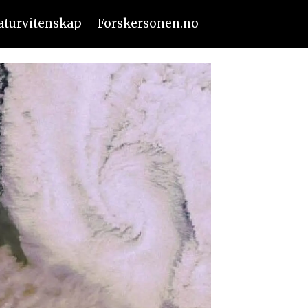
aturvitenskap
Forskersonen.no