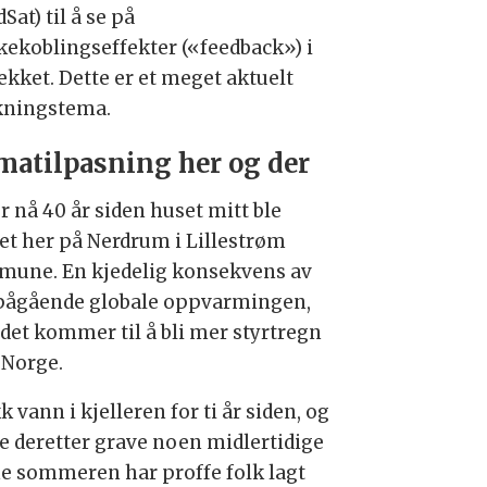
Sat) til å se på
akekoblingseffekter («feedback») i
ekket. Dette er et meget aktuelt
kningstema.
matilpasning her og der
r nå 40 år siden huset mitt ble
et her på Nerdrum i Lillestrøm
une. En kjedelig konsekvens av
pågående globale oppvarmingen,
 det kommer til å bli mer styrtregn
 Norge.
kk vann i kjelleren for ti år siden, og
e deretter grave noen midlertidige
e sommeren har proffe folk lagt