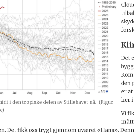
Cloud
tilb
skyd
fors
Kli
Det e
bygg
Komm
den 
er at
her i
dt i den tropiske delen av Stillehavet nå.
(Figur:
e)
Vi fi
mått
en. Det fikk oss trygt gjennom uværet «Hans». Denn