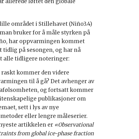
ar allerede løftet den globale
 lille området i Stillehavet (Niño3.4)
man bruker for å måle styrken på
iño, har oppvarmingen kommet
t tidlig på sesongen, og har nå
 alle tidligere noteringer:
 raskt kommer den videre
armingen til å gå? Det avhenger av
afølsomheten, og fortsatt kommer
vitenskapelige publikasjoner om
emaet, sett i lys av nye
metoder eller lengre måleserier.
nyeste artikkelen er
«Observational
raints from global ice-phase fraction