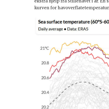
ekstra hjelp fra Stillehavet i år. En
kurven for havoverflatetemperatur o