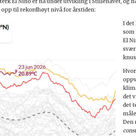
 sterk El Niño er nå under utvikling i Stillehavet, og h
pp til rekordhøyt nivå for årstiden:
I det
som 
El N
svær
knust
Hvor
oppv
klim
det 
det t
måle
Den 
const