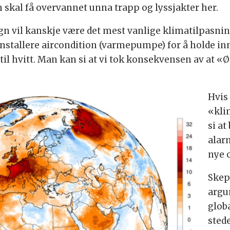
 skal få overvannet unna trapp og lyssjakter her.
n vil kanskje være det mest vanlige klimatilpasning
å installere aircondition (varmepumpe) for å holde 
 til hvitt. Man kan si at vi tok konsekvensen av at «Ø
Hvis
«kli
si a
alarm
nye 
Skept
argu
glob
sted