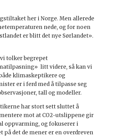
stiltaket her i Norge. Men allerede
innetemperaturen nede, og for noen
stlandet er blitt det nye Sørlandet».
 vi tolker begrepet
matilpasning» litt videre, så kan vi
t både klimaskeptikere og
ister er i ferd med å tilpasse seg
observasjoner, tall og modeller.
ikerne har stort sett sluttet å
mentere mot at CO2-utslippene gir
al oppvarming, og fokuserer i
et på det de mener er en overdreven