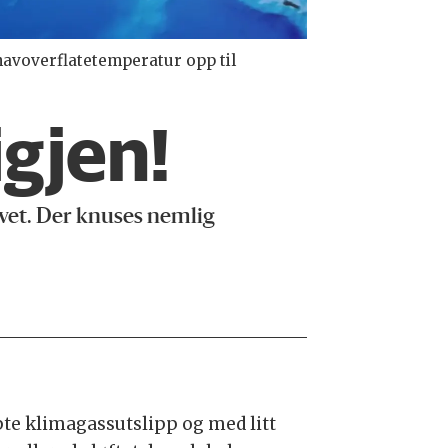
 havoverflatetemperatur opp til
igjen!
avet. Der knuses nemlig
te klimagassutslipp og med litt