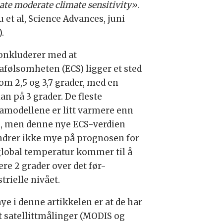
ate moderate climate sensitivity»
.
 et al, Science Advances, juni
.
onkluderer med at
afølsomheten (ECS) ligger et sted
om 2,5 og 3,7 grader, med en
an på 3 grader. De fleste
amodellene er litt varmere enn
e, men denne nye ECS-verdien
ndrer ikke mye på prognosen for
global temperatur kommer til å
ere 2 grader over det før-
trielle nivået.
ye i denne artikkelen er at de har
t satellittmålinger (MODIS og