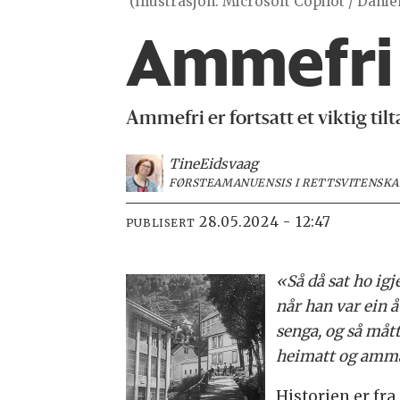
(Illustrasjon: Microsoft Copilot / Dani
Ammefri 
Ammefri er fortsatt et viktig tilt
Tine
Eidsvaag
FØRSTEAMANUENSIS I RETTSVITENSKAP
28.05.2024 - 12:47
PUBLISERT
«Så då sat ho igj
når han var ein å
senga, og så mått
heimatt og amma
Historien er fra