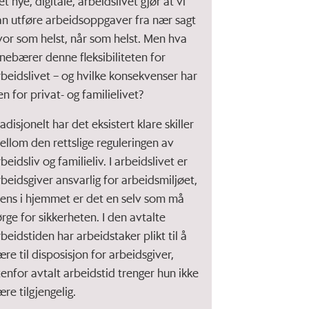
t nye, digitale, arbeidslivet gjør at vi
an utføre arbeidsoppgaver fra nær sagt
vor som helst, når som helst. Men hva
nnebærer denne fleksibiliteten for
rbeidslivet – og hvilke konsekvenser har
en for privat- og familielivet?
adisjonelt har det eksistert klare skiller
ellom den rettslige reguleringen av
beidsliv og familieliv. I arbeidslivet er
rbeidsgiver ansvarlig for arbeidsmiljøet,
ens i hjemmet er det en selv som må
ørge for sikkerheten. I den avtalte
rbeidstiden har arbeidstaker plikt til å
ære til disposisjon for arbeidsgiver,
tenfor avtalt arbeidstid trenger hun ikke
ære tilgjengelig.