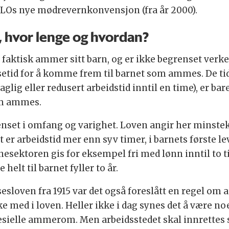
 ILOs nye mødrevernkonvensjon (fra år 2000).
, hvor lenge og hvordan?
en faktisk ammer sitt barn, og er ikke begrenset ver
isetid for å komme frem til barnet som ammes. De 
glig eller redusert arbeidstid inntil en time), er bar
om ammes.
grenset i omfang og varighet. Loven angir her minste
 er arbeidstid mer enn syv timer, i barnets første le
unesektoren gis for eksempel fri med lønn inntil to t
helt til barnet fyller to år.
esloven fra 1915 var det også foreslått en regel om at
ed i loven. Heller ikke i dag synes det å være noe
sielle ammerom. Men arbeidsstedet skal innrettes sl