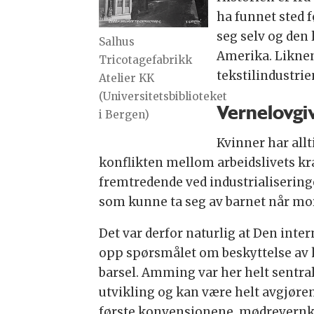
ha funnet sted f
seg selv og den
Salhus
Amerika. Liknen
Tricotagefabrikk
tekstilindustrie
Atelier KK
(Universitetsbiblioteket
Vernelovgiv
i Bergen)
Kvinner har all
konflikten mellom arbeidslivets k
fremtredende ved industrialiseringe
som kunne ta seg av barnet når mor
Det var derfor naturlig at Den inte
opp spørsmålet om beskyttelse av k
barsel. Amming var her helt sentra
utvikling og kan være helt avgjørend
første konvensjonene, mødrevernko