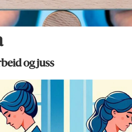
a
rbeid og juss