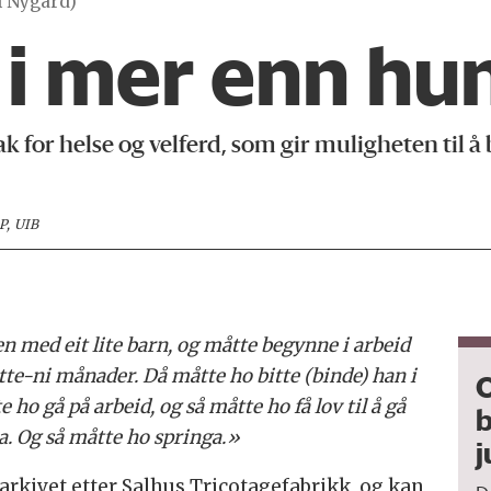
el Nygård)
i mer enn hu
ak for helse og velferd, som gir muligheten til å
, UIB
en med eit lite barn, og måtte begynne i arbeid
tte-ni månader. Då måtte ho bitte (binde) han i
O
e ho gå på arbeid, og så måtte ho få lov til å gå
b
. Og så måtte ho springa.»
j
 arkivet etter Salhus Tricotagefabrikk, og kan