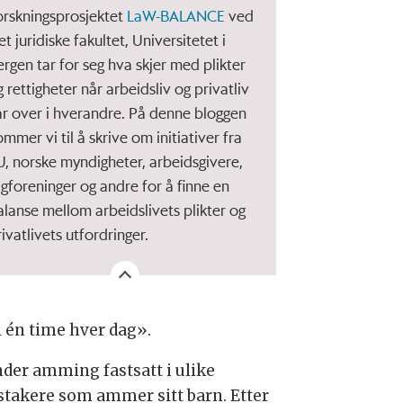
orskningsprosjektet
LaW-BALANCE
ved
t juridiske fakultet, Universitetet i
ergen tar for seg hva skjer med plikter
 rettigheter når arbeidsliv og privatliv
år over i hverandre. På denne bloggen
mmer vi til å skrive om initiativer fra
U, norske myndigheter, arbeidsgivere,
agforeninger og andre for å finne en
alanse mellom arbeidslivets plikter og
rivatlivets utfordringer.
l én time hver dag».
nder amming fastsatt i ulike
idstakere som ammer sitt barn. Etter