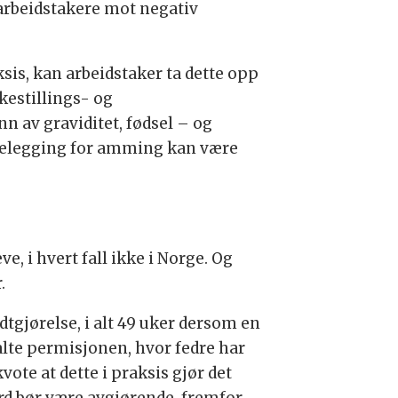
 arbeidstakere mot negativ
sis, kan arbeidstaker ta dette opp
estillings- og
n av graviditet, fødsel – og
ttelegging for amming kan være
, i hvert fall ikke i Norge. Og
.
tgjørelse, i alt 49 uker dersom en
talte permisjonen, hvor fedre har
ote at dette i praksis gjør det
rd bør være avgjørende, fremfor