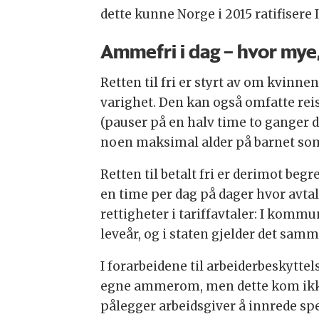
dette kunne Norge i 2015 ratifisere
Ammefri i dag – hvor mye
Retten til fri er styrt av om kvinn
varighet. Den kan også omfatte re
(pauser på en halv time to ganger da
noen maksimal alder på barnet s
Retten til betalt fri er derimot be
en time per dag på dager hvor avtalt
rettigheter i tariffavtaler: I komm
leveår, og i staten gjelder det samme 
I forarbeidene til arbeiderbeskyttels
egne ammerom, men dette kom ikke m
pålegger arbeidsgiver å innrede spe