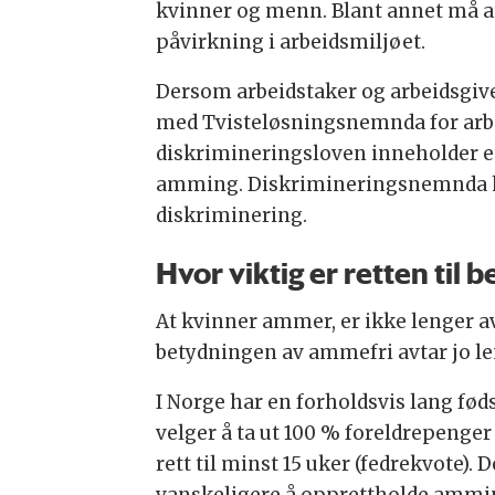
kvinner og menn. Blant annet må ar
påvirkning i arbeidsmiljøet.
Dersom arbeidstaker og arbeidsgiver
med Tvisteløsningsnemnda for arbe
diskrimineringsloven inneholder et
amming. Diskrimineringsnemnda har
diskriminering.
Hvor viktig er retten til b
At kvinner ammer, er ikke lenger av
betydningen av ammefri avtar jo le
I Norge har en forholdsvis lang fød
velger å ta ut 100 % foreldrepenger 
rett til minst 15 uker (fedrekvote).
vanskeligere å opprettholde amming