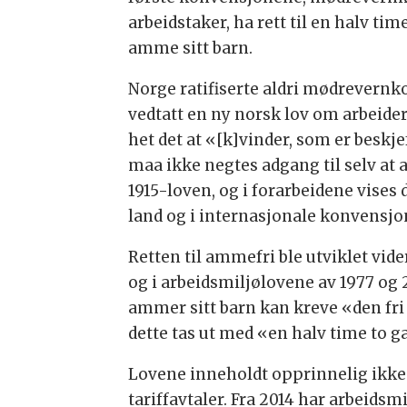
arbeidstaker, ha rett til en halv tim
amme sitt barn.
Norge ratifiserte aldri mødrevernko
vedtatt en ny norsk lov om arbeider
het det at «[k]vinder, som er beskje
maa ikke negtes adgang til selv a
1915-loven, og i forarbeidene vises d
land og i internasjonale konvensjo
Retten til ammefri ble utviklet vide
og i arbeidsmiljølovene av 1977 og
ammer sitt barn kan kreve «den fr
dette tas ut med «en halv time to g
Lovene inneholdt opprinnelig ikke n
tariffavtaler. Fra 2014 har arbeidsm