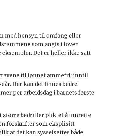
ken med hensyn til omfang eller
tidsrammene som angis i loven
e eksempler. Det er heller ikke satt
kravene til lønnet ammefri: inntil
veår. Her kan det finnes bedre
imer per arbeidsdag i barnets første
 større bedrifter pliktet å innrette
n forskrifter som eksplisitt
ik at det kan sysselsettes både