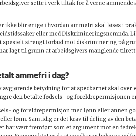
beidsgiver sette i verk tiltak for å verne ammende
 ikke blir enige i hvordan ammefri skal løses i prak
idstidssaker eller med Diskrimineringsnemnda. Lik
 spesielt strengt forbud mot diskriminering på grun
 lagt til grunn at arbeidsgivers manglende tilre
etalt ammefri i dag?
 avgjørende betydning for at spedbarnet skal overleve
ngre den betalte fødsels- og foreldrepermisjonen er
sels- og foreldrepermisjon med lønn eller annen god
eller lønn. Samtidig er det krav til deling av den be
 Det har vært fremført som et argument mot en fedrekv
en. Synspunktet er da at spedbarns helse og velfe