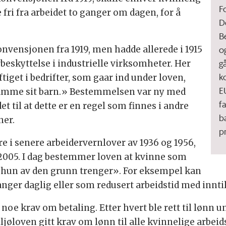
F
e fri fra arbeidet to ganger om dagen, for å
De
B
nvensjonen fra 1919, men hadde allerede i 1915
og
g
beskyttelse i industrielle virksomheter. Her
ko
ftiget i bedrifter, som gaar ind under loven,
E
t amme sit barn.» Bestemmelsen var ny med
f
et til at dette er en regel som finnes i andre
b
ner.
p
re i senere arbeidervernlover av 1936 og 1956,
 2005. I dag bestemmer loven at kvinne som
i hun av den grunn trenger». For eksempel kan
anger daglig eller som redusert arbeidstid med innti
oe krav om betaling. Etter hvert ble rett til lønn u
iljøloven gitt krav om lønn til alle kvinnelige arbe