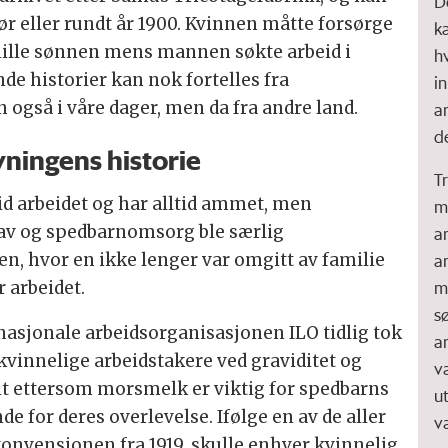
De
ør eller rundt år 1900. Kvinnen måtte forsørge
k
 lille sønnen mens mannen søkte arbeid i
h
de historier kan nok fortelles fra
i
n også i våre dager, men da fra andre land.
a
d
ningens historie
Tr
tid arbeidet og har alltid ammet, men
m
rav og spedbarnomsorg ble særlig
ar
n, hvor en ikke lenger var omgitt av familie
a
m
 arbeidet.
s
rnasjonale arbeidsorganisasjonen ILO tidlig tok
a
vinnelige arbeidstakere ved graviditet og
v
lt ettersom morsmelk er viktig for spedbarns
u
e for deres overlevelse. Ifølge en av de aller
v
nvensjonen fra 1919, skulle enhver kvinnelig