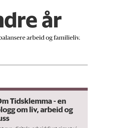
ndre år
 balansere arbeid og familieliv.
m Tidsklemma - en
logg om liv, arbeid og
uss