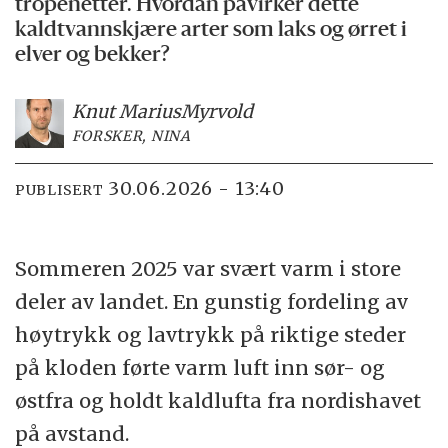
tropenetter. Hvordan påvirker dette
kaldtvannskjære arter som laks og ørret i
elver og bekker?
Knut Marius
Myrvold
FORSKER, NINA
30.06.2026 - 13:40
PUBLISERT
Sommeren 2025 var svært varm i store
deler av landet. En gunstig fordeling av
høytrykk og lavtrykk på riktige steder
på kloden førte varm luft inn sør- og
østfra og holdt kaldlufta fra nordishavet
på avstand.