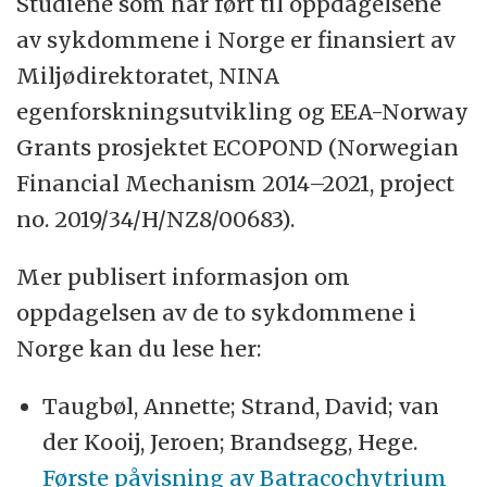
Studiene som har ført til oppdagelsene
av sykdommene i Norge er finansiert av
Miljødirektoratet, NINA
egenforskningsutvikling og EEA-Norway
Grants prosjektet ECOPOND (Norwegian
Financial Mechanism 2014–2021, project
no. 2019/34/H/NZ8/00683).
Mer publisert informasjon om
oppdagelsen av de to sykdommene i
Norge kan du lese her:
Taugbøl, Annette; Strand, David; van
der Kooij, Jeroen; Brandsegg, Hege.
Første påvisning av Batracochytrium