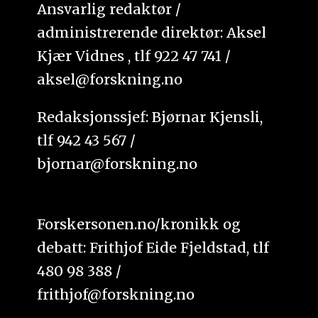
Ansvarlig redaktør /
administrerende direktør: Aksel
Kjær Vidnes , tlf 922 47 741 /
aksel@forskning.no
Redaksjonssjef: Bjørnar Kjensli,
tlf 942 43 567 /
bjornar@forskning.no
Forskersonen.no/kronikk og
debatt: Frithjof Eide Fjeldstad, tlf
480 98 388 /
frithjof@forskning.no