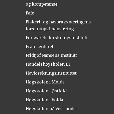
og kompetanse
Fafo
Fiskeri- og havbruksnæringens
forskningsfinansiering
Forsvarets forskningsinstitutt
Framsenteret
Fridtjof Nansens Institutt
Handelshøyskolen BI
Havforskningsinstituttet
Høgskolen i Molde
Høgskolen i Østfold
Høgskulen i Volda
Høgskulen på Vestlandet