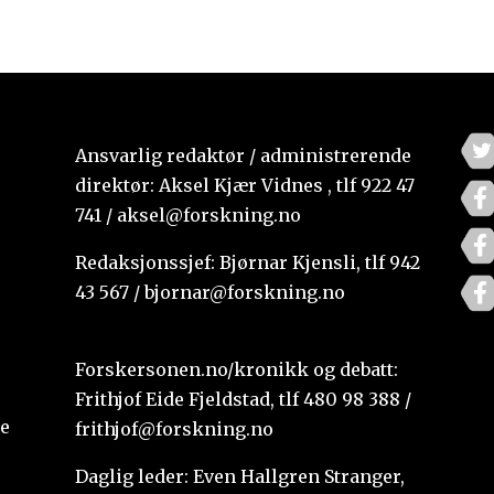
Ansvarlig redaktør / administrerende
direktør: Aksel Kjær Vidnes , tlf 922 47
741 / aksel@forskning.no
Redaksjonssjef: Bjørnar Kjensli, tlf 942
43 567 / bjornar@forskning.no
Forskersonen.no/kronikk og debatt:
Frithjof Eide Fjeldstad, tlf 480 98 388 /
te
frithjof@forskning.no
Daglig leder: Even Hallgren Stranger,