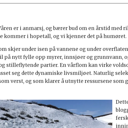
 Våren er i anmarsj, og bærer bud om en årstid med r
ne kommer i hopetall, og vi kjenner det på humøret.
som skjer under isen på vannene og under overflaten
vil på nytt fylle opp myrer, innsjøer og grunnvann,
 og stilleflytende partier. En vårflom kan virke vol
lpasset seg dette dynamiske livsmiljøet. Naturlig se
 som verst, og som klarer å utnytte ressursene som 
Dette
blog
fers
inni