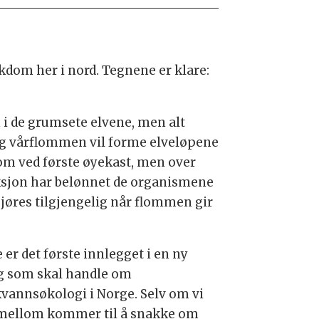
ikdom her i nord. Tegnene er klare:
 i de grumsete elvene, men alt
 og vårflommen vil forme elveløpene
dsom ved første øyekast, men over
leksjon har belønnet de organismene
gjøres tilgjengelig når flommen gir
 er det første innlegget i en ny
g som skal handle om
kvannsøkologi i Norge. Selv om vi
mellom kommer til å snakke om