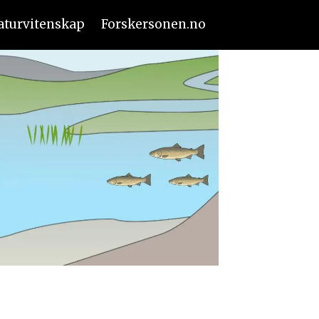
aturvitenskap
Forskersonen.no