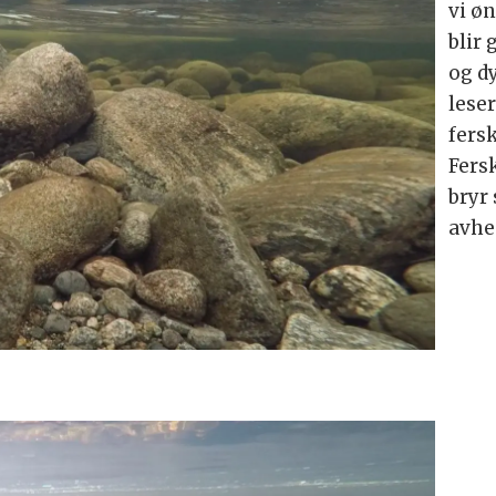
vi ø
blir 
og dy
leser
fers
Fers
bryr 
avhe