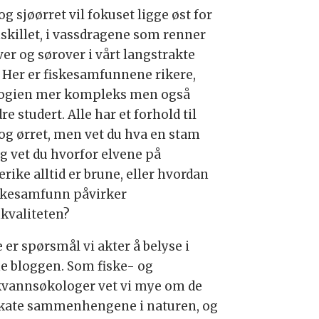
og sjøørret vil fokuset ligge øst for
skillet, i vassdragene som renner
ver og sørover i vårt langstrakte
. Her er fiskesamfunnene rikere,
ogien mer kompleks men også
e studert. Alle har et forhold til
 og ørret, men vet du hva en stam
Og vet du hvorfor elvene på
rike alltid er brune, eller hvordan
iskesamfunn påvirker
kvaliteten?
 er spørsmål vi akter å belyse i
e bloggen. Som fiske- og
kvannsøkologer vet vi mye om de
ikate sammenhengene i naturen, og