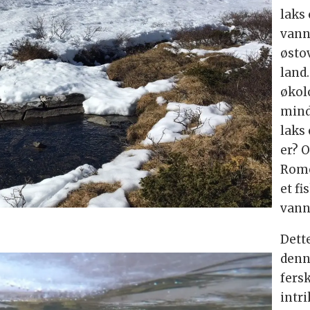
laks 
vann
østo
land
økol
mindr
laks
er? 
Rome
et f
vann
Dette
denn
fers
intr