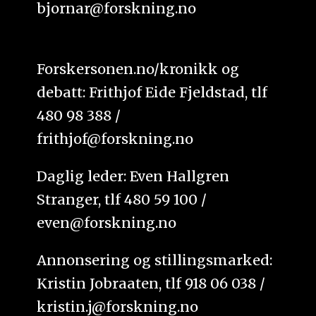
bjornar@forskning.no
Forskersonen.no/kronikk og
debatt: Frithjof Eide Fjeldstad, tlf
480 98 388 /
frithjof@forskning.no
Daglig leder: Even Hallgren
Stranger, tlf 480 59 100 /
even@forskning.no
Annonsering og stillingsmarked:
Kristin Jobraaten, tlf 918 06 038 /
kristin.j@forskning.no