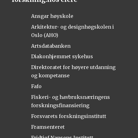
Ansgar høyskole
Arkitektur- og designhøgskolen i
Oslo (AHO)
Artsdatabanken
Diakonhjemmet sykehus
Direktoratet for høyere utdanning
og kompetanse
Fafo
Fiskeri- og havbruksnæringens
forskningsfinansiering
Forsvarets forskningsinstitutt
Framsenteret
Fridtjof Nansens Institutt