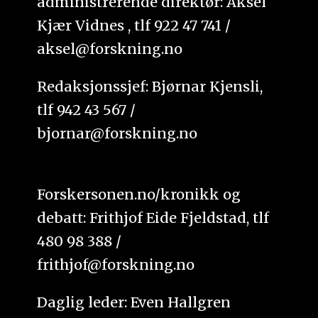
administrerende direktør: Aksel
Kjær Vidnes , tlf 922 47 741 /
aksel@forskning.no
Redaksjonssjef: Bjørnar Kjensli,
tlf 942 43 567 /
bjornar@forskning.no
Forskersonen.no/kronikk og
debatt: Frithjof Eide Fjeldstad, tlf
480 98 388 /
frithjof@forskning.no
Daglig leder: Even Hallgren