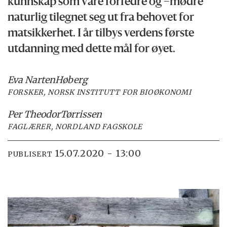
kunnskap som våre forfedre og –mødre
naturlig tilegnet seg ut fra behovet for
matsikkerhet. I år tilbys verdens første
utdanning med dette mål for øyet.
Eva Narten
Høberg
FORSKER, NORSK INSTITUTT FOR BIOØKONOMI
Per Theodor
Tørrissen
FAGLÆRER, NORDLAND FAGSKOLE
15.07.2020 - 13:00
PUBLISERT