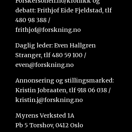
Forskersonen.no/kronikk og
debatt: Frithjof Eide Fjeldstad, tlf
480 98 388 /
frithjof@forskning.no
Daglig leder: Even Hallgren
Stranger, tlf 480 59 100 /
even@forskning.no
Annonsering og stillingsmarked:
Kristin Jobraaten, tlf 918 06 038 /
kristin.j@forskning.no
Myrens Verksted 1A
Pb 5 Torshov, 0412 Oslo