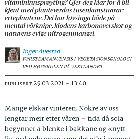
vitamininnsprøyting? Gjer deg klar for å bli
kjent med planteverdas tusenkunstnarar:
erteplantene. Dei har løysinga både på
mental vårknipe, klodens karbonoverskot og
naturens evige nitrogenmangel.
Inger
Auestad
FØRSTEAMANUENSIS I VEGETASJONSØKOLOGI
VED HØGSKULEN PÅ VESTLANDET
29.03.2021 - 13:40
PUBLISERT
Mange elskar vinteren. Nokre av oss
lengtar meir etter våren – tida då sola
begynner å blenke i bakkane og «nytt
liv av daude gror», som det står i songen.