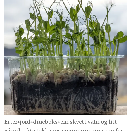
Erter+jord+drueboks+ein skvett vatn og litt
vårsol = førsteklasses energiinnsprøyting for