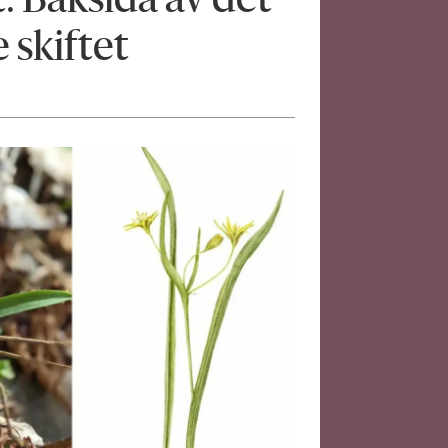
: Baksida av det
skiftet