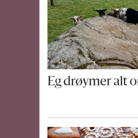
Eg drøymer alt o