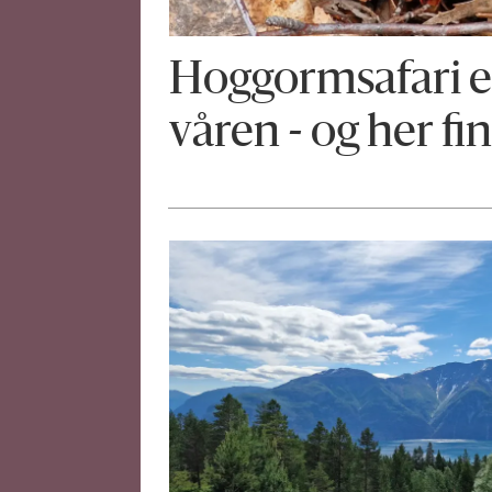
Hoggormsafari e
våren - og her fi