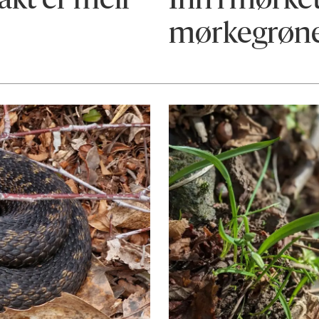
jakt er meir
Inn i mørket
mørkegrøne 