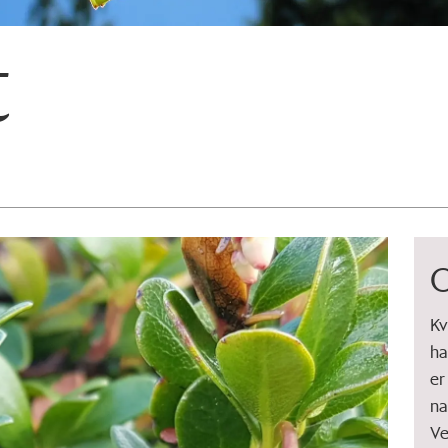
t
O
Kv
ha
er
na
Ve