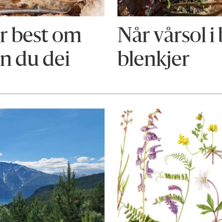
r best om
Når vårsol 
nn du dei
blenkjer