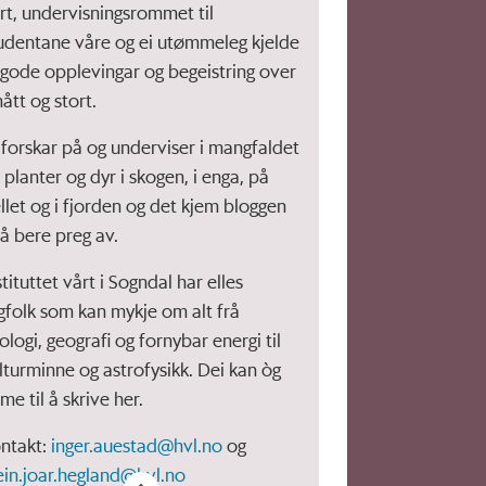
rt, undervisningsrommet til
udentane våre og ei utømmeleg kjelde
l gode opplevingar og begeistring over
ått og stort.
 forskar på og underviser i mangfaldet
 planter og dyr i skogen, i enga, på
ellet og i fjorden og det kjem bloggen
l å bere preg av.
stituttet vårt i Sogndal har elles
gfolk som kan mykje om alt frå
ologi, geografi og fornybar energi til
lturminne og astrofysikk. Dei kan òg
me til å skrive her.
ntakt:
inger.auestad@hvl.no
og
ein.joar.hegland@hvl.no