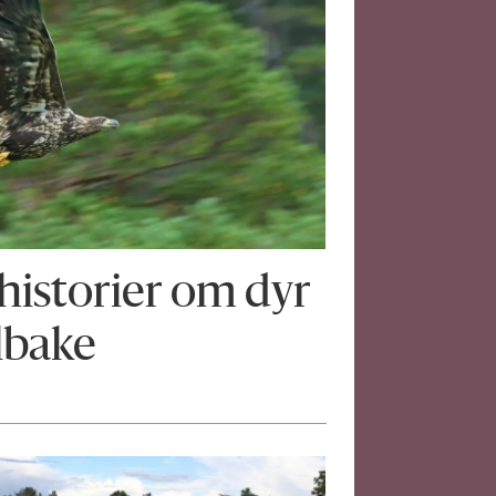
historier om dyr
lbake