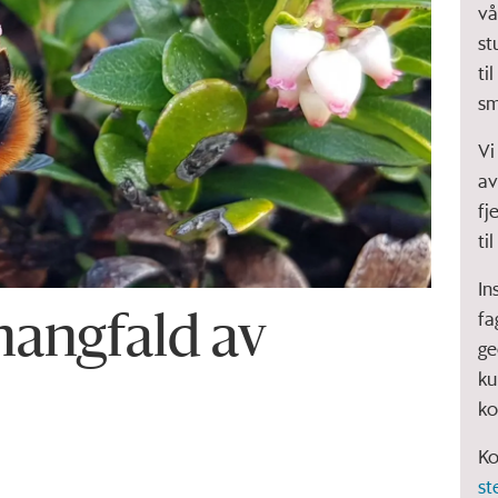
vå
st
ti
sm
Vi
av
fj
ti
In
fa
mangfald av
ge
ku
ko
Ko
st