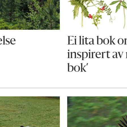
else
Ei lita bok 
inspirert av 
bok’