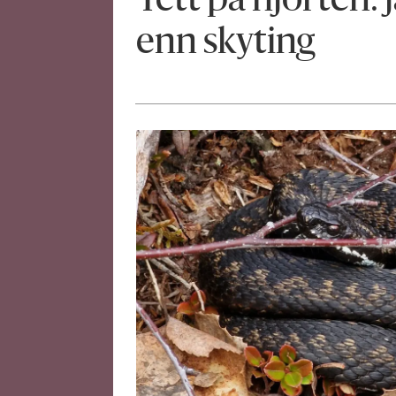
Tett på hjorten: 
enn skyting