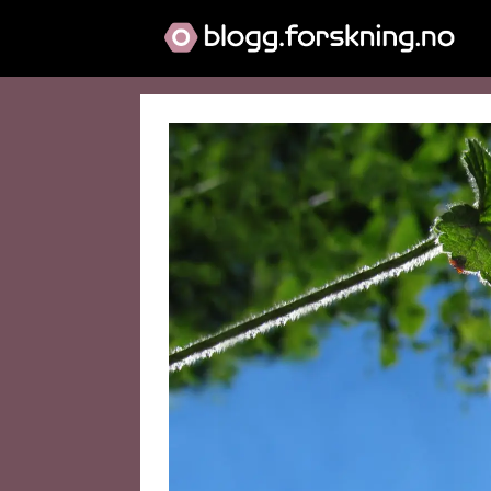
Blogg:
Vill
vest