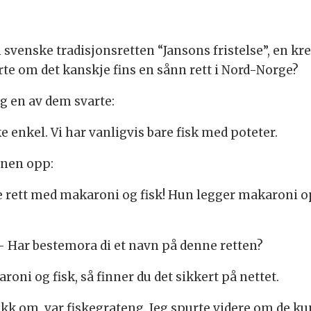
en svenske tradisjonsretten “Jansons fristelse”, en 
rte om det kanskje fins en sånn rett i Nord-Norge?
og en av dem svarte:
enkel. Vi har vanligvis bare fisk med poteter.
nnen opp:
 rett med makaroni og fisk! Hun legger makaroni op
 – Har bestemora di et navn på denne retten?
oni og fisk, så finner du det sikkert på nettet.
nakk om, var fiskegrateng. Jeg spurte videre om de