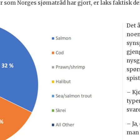
ier som Norges sjømatråd har gjort, er laks faktisk d
Det 
noen
syns
gjen
nysg
spør
spist
– Kjø
typer
svare
– Ja
man 