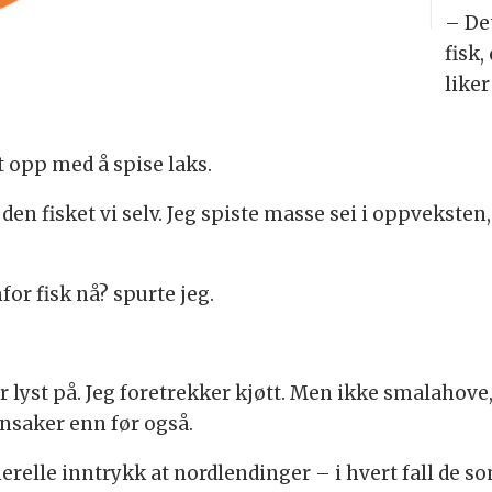
– Det
fisk,
like
 opp med å spise laks.
i, den fisket vi selv. Jeg spiste masse sei i oppveksten
or fisk nå? spurte jeg.
får lyst på. Jeg foretrekker kjøtt. Men ikke smalahove
nnsaker enn før også.
relle inntrykk at nordlendinger – i hvert fall de som