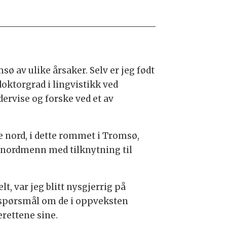
msø av ulike årsaker. Selv er jeg født
doktorgrad i lingvistikk ved
dervise og forske ved et av
re nord, i dette rommet i Tromsø,
e nordmenn med tilknytning til
 var jeg blitt nysgjerrig på
re spørsmål om de i oppveksten
rettene sine.