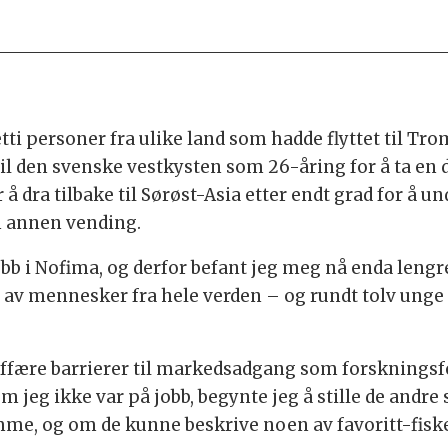
etti personer fra ulike land som hadde flyttet til Tro
 til den svenske vestkysten som 26-åring for å ta en 
å dra tilbake til Sørøst-Asia etter endt grad for å un
en annen vending.
rjobb i Nofima, og derfor befant jeg meg nå enda leng
t av mennesker fra hele verden – og rundt tolv ung
ære barrierer til markedsadgang som forskningsfelt,
m jeg ikke var på jobb, begynte jeg å stille de and
emme, og om de kunne beskrive noen av favoritt-fiske