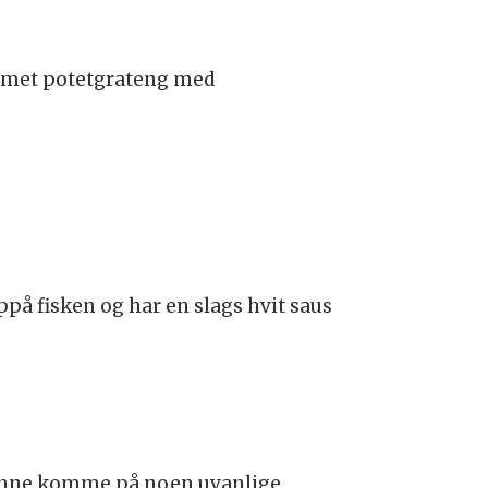
kremet potetgrateng med
på fisken og har en slags hvit saus
 kunne komme på noen uvanlige