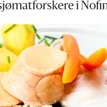
 sjømatforskere i Nof