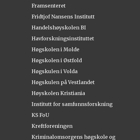
Framsenteret
Fridtjof Nansens Institutt
Handelshøyskolen BI
Havforskningsinstituttet
Høgskolen i Molde
Høgskolen i Østfold
Høgskulen i Volda
Høgskulen på Vestlandet
Høyskolen Kristiania
Institutt for samfunnsforskning
KS FoU
Kreftforeningen
Kriminalomsorgens høgskole og