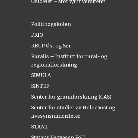
OsloMet – storbyuniversitetet
Politihøgskolen
PRIO
RBUP Øst og Sør
Ruralis – Institutt for rural- og
regionalforskning
SIMULA
SINTEF
Senter for grunnforskning (CAS)
Senter for studier av Holocaust og
livssynsminoriteter
STAMI
Statens Vegvesen FoU