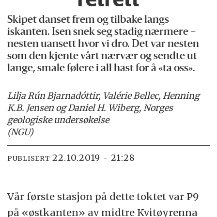
Skipet danset frem og tilbake langs
iskanten. Isen snek seg stadig nærmere –
nesten uansett hvor vi dro. Det var nesten
som den kjente vårt nærvær og sendte ut
lange, smale følere i all hast for å «ta oss».
Lilja Rún Bjarnadóttir, Valérie Bellec, Henning
K.B. Jensen og Daniel H. Wiberg, Norges
geologiske undersøkelse
(NGU)
22.10.2019 - 21:28
PUBLISERT
Vår første stasjon på dette toktet var P9
på «østkanten» av midtre Kvitøyrenna