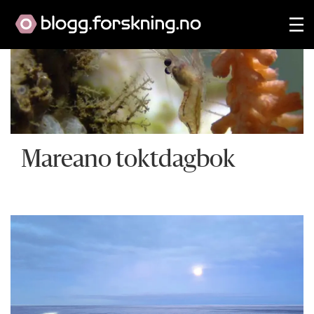
Mareano toktdagbok