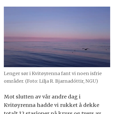
Lenger sør i Kvitøyrenna fant vi noen isfrie
områder. (Foto: Lilja R. Bjarnadóttir, NGU)
Mot slutten av vår andre dag i
Kvitøyrenna hadde vi rukket å dekke
totalt 12 stasjoner på kryss og tvers av