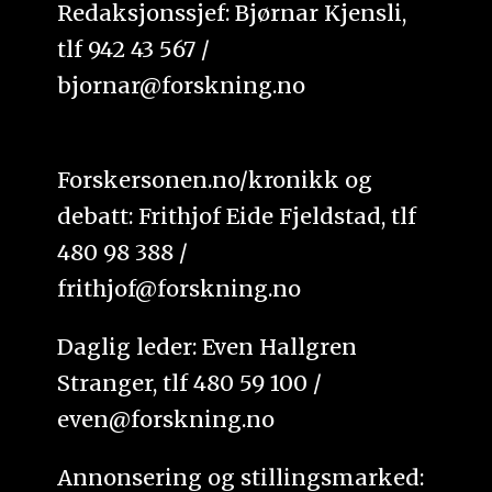
Redaksjonssjef: Bjørnar Kjensli,
tlf 942 43 567 /
bjornar@forskning.no
Forskersonen.no/kronikk og
debatt: Frithjof Eide Fjeldstad, tlf
480 98 388 /
frithjof@forskning.no
Daglig leder: Even Hallgren
Stranger, tlf 480 59 100 /
even@forskning.no
Annonsering og stillingsmarked: