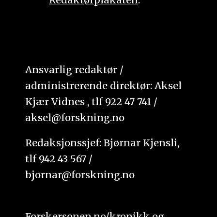
Ansvarlig redaktør /
administrerende direktør: Aksel
Kjær Vidnes , tlf 922 47 741 /
aksel@forskning.no
Redaksjonssjef: Bjørnar Kjensli,
tlf 942 43 567 /
bjornar@forskning.no
Forskersonen.no/kronikk og