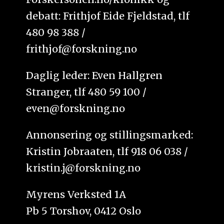
debatt: Frithjof Eide Fjeldstad, tlf
480 98 388 /
frithjof@forskning.no
Daglig leder: Even Hallgren
Stranger, tlf 480 59 100 /
even@forskning.no
Annonsering og stillingsmarked:
Kristin Jobraaten, tlf 918 06 038 /
kristin.j@forskning.no
Myrens Verksted 1A
Pb 5 Torshov, 0412 Oslo