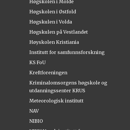
Høgskolen i Molde
Høgskolen i Østfold
Høgskulen i Volda
Høgskulen på Vestlandet
Høyskolen Kristiania
Institutt for samfunnsforskning
KS FoU
Kreftforeningen
Kriminalomsorgens høgskole og
utdanningssenter KRUS
Meteorologisk institutt
NAV
NIBIO