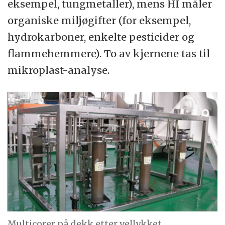
eksempel, tungmetaller), mens HI måler
organiske miljøgifter (for eksempel,
hydrokarboner, enkelte pesticider og
flammehemmere). To av kjernene tas til
mikroplast-analyse.
Multicorer på dekk etter vellykket