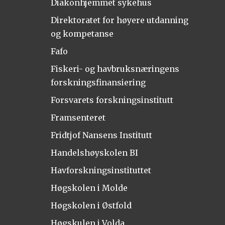
Diakonhjemmet sykehus
Direktoratet for høyere utdanning
og kompetanse
Fafo
Fiskeri- og havbruksnæringens
forskningsfinansiering
Forsvarets forskningsinstitutt
Framsenteret
Fridtjof Nansens Institutt
Handelshøyskolen BI
Havforskningsinstituttet
Høgskolen i Molde
Høgskolen i Østfold
Høgskulen i Volda