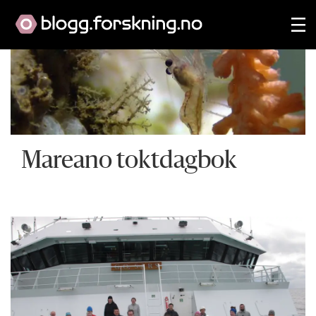
Mareano toktdagbok