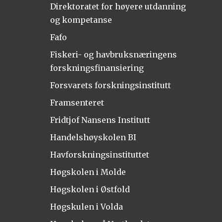
Direktoratet for høyere utdanning
og kompetanse
Fafo
Fiskeri- og havbruksnæringens
forskningsfinansiering
Forsvarets forskningsinstitutt
Framsenteret
Fridtjof Nansens Institutt
Handelshøyskolen BI
Havforskningsinstituttet
Høgskolen i Molde
Høgskolen i Østfold
Høgskulen i Volda