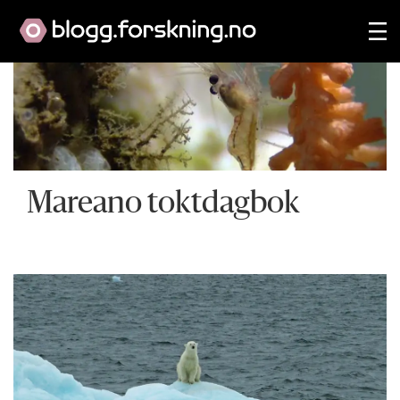
Mareano toktdagbok