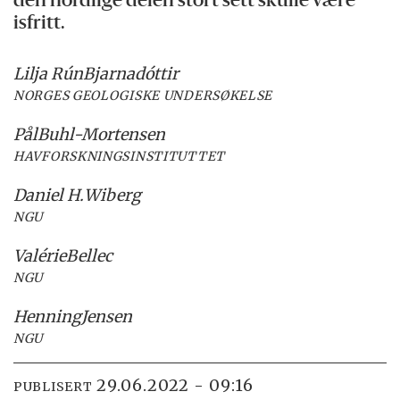
den nordlige delen stort sett skulle være
isfritt.
Lilja Rún
Bjarnadóttir
NORGES GEOLOGISKE UNDERSØKELSE
Pål
Buhl-Mortensen
HAVFORSKNINGSINSTITUTTET
Daniel H.
Wiberg
NGU
Valérie
Bellec
NGU
Henning
Jensen
NGU
29.06.2022 - 09:16
PUBLISERT