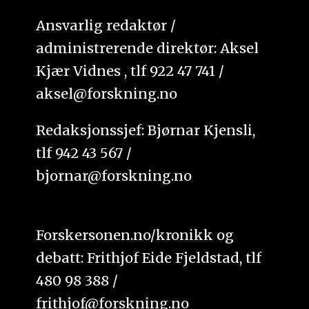
Ansvarlig redaktør /
administrerende direktør: Aksel
Kjær Vidnes , tlf 922 47 741 /
aksel@forskning.no
Redaksjonssjef: Bjørnar Kjensli,
tlf 942 43 567 /
bjornar@forskning.no
Forskersonen.no/kronikk og
debatt: Frithjof Eide Fjeldstad, tlf
480 98 388 /
frithjof@forskning.no