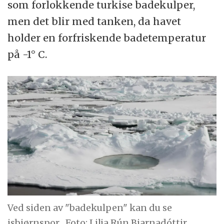
som forlokkende turkise badekulper,
men det blir med tanken, da havet
holder en forfriskende badetemperatur
på -1° C.
Ved siden av "badekulpen" kan du se
isbjørnspor.
Foto: Lilja Rún Bjarnadóttir