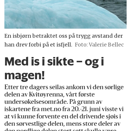
En isbjørn betraktet oss på trygg avstand der
han drev forbi på et isfjell.
Foto: Valerie Bellec
Med is i sikte – og i
magen!
Etter tre dagers seilas ankom vi den sørlige
delen av Kvitøyrenna, vårt første
undersøkelsesområde. På grunn av
iskartene fra met.no fra 20.-21. juni visste vi
at vi kunne forvente en del drivende sjøis i
den sørvestlige delen, mens store deler av