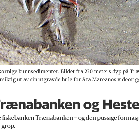
inkornige bunnsedimenter. Bildet fra 230 meters dyp på 
rsiktig ut av sin utgravde hule for å ta Mareanos videori
Trænabanken og Hest
ente fiskebanken Trænabanken – og den pussige forma
 grop.