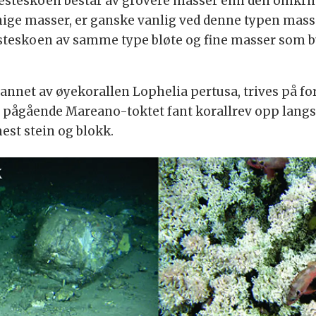
esteskoen består av grovere masser enn den omkri
ge masser, er ganske vanlig ved denne typen massef
 Hesteskoen av samme type bløte og fine masser so
dannet av øyekorallen Lophelia pertusa, trives på f
t pågående Mareano-toktet fant korallrev opp langs
st stein og blokk.