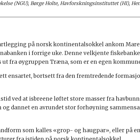
økelse (NGU), Børge Holte, Havforskningsinstituttet (HI), H
kartlegging på norsk kontinentalsokkel ankom Ma
nabanken i forrige uke. Denne velkjente fiskebanken
as ut fra øygruppen Træna, som er en egen kommune 
ett ensartet, bortsett fra den fremtredende formas
stid ved at isbreene løftet store masser fra havbunn
n og dannet en avrundet stor forhøyning sammensatt
andform som kalles «grop- og haugpar», eller på e
turer fra istiden på norsk kontinentalsokkel.