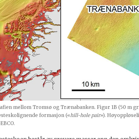
rafien mellom Tromsø og Trænabanken. Figur 1B (50 m gr
esteskolignende formasjon («
hill-hole pair
»). Høyoppløsel
GEBCO.