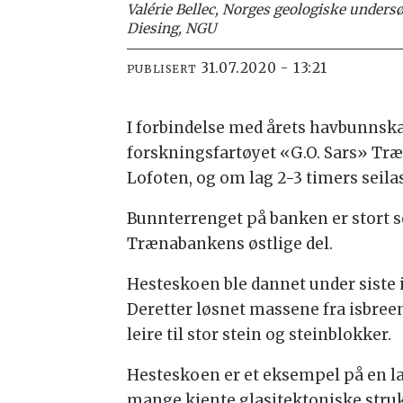
Valérie Bellec, Norges geologiske unders
Diesing, NGU
31.07.2020 - 13:21
PUBLISERT
I forbindelse med årets havbunns
forskningsfartøyet «G.O. Sars» Træ
Lofoten, og om lag 2-3 timers seil
Bunnterrenget på banken er stort s
Trænabankens østlige del.
Hesteskoen ble dannet under siste i
Deretter løsnet massene fra isbree
leire til stor stein og steinblokker.
Hesteskoen er et eksempel på en l
mange kjente glasitektoniske struk