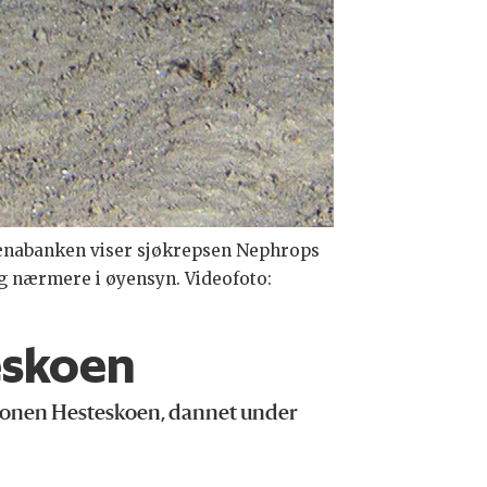
Trænabanken viser sjøkrepsen Nephrops
gg nærmere i øyensyn. Videofoto:
eskoen
sjonen Hesteskoen, dannet under