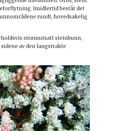
ngliggende havbunnen. Grus, stein
orflytning. Imidlertid består det
m bunnområdene rundt, hovedsakelig
orholdsvis strømutsatt steinbunn,
 sidene av den langstrakte