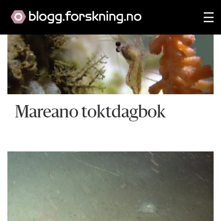
Mareano toktdagbok