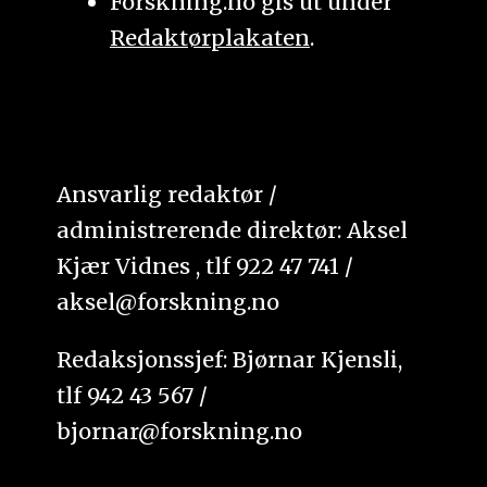
Forskning.no gis ut under
Redaktørplakaten
.
Ansvarlig redaktør /
administrerende direktør: Aksel
Kjær Vidnes , tlf 922 47 741 /
aksel@forskning.no
Redaksjonssjef: Bjørnar Kjensli,
tlf 942 43 567 /
bjornar@forskning.no