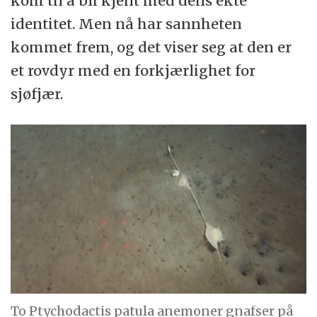
kom til å bli kjent med dens ekte
identitet. Men nå har sannheten
kommet frem, og det viser seg at den er
et rovdyr med en forkjærlighet for
sjøfjær.
To Ptychodactis patula anemoner gnafser på