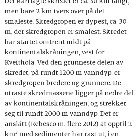
Det kartlagte skredet er ca. 30 km langt,
men bare 2 km tvers over på det
smaleste. Skredgropen er dypest, ca. 30
m, der skredgropen er smalest. Skredet
har startet omtrent midt på
kontinentalskråningen, vest for
Kveithola. Ved den grunneste delen av
skredet, på rundt 1200 m vanndyp, er
skredgropen bredere og grunnere. De
utraste skredmassene ligger på nedre del
av kontinentalskråningen, og strekker
seg til rundt 2000 m vanndyp. Det er
anslått (Rebesco m. flere 2012) at opptil 2
km³ med sedimenter har rast ut, i en