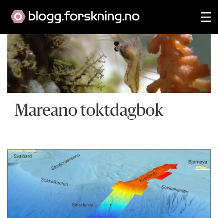
Mareano toktdagbok