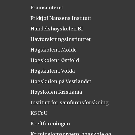
Framsenteret
Fridtjof Nansens Institutt
Handelshøyskolen BI
Havforskningsinstituttet
Høgskolen i Molde
Høgskolen i Østfold
Høgskulen i Volda
Høgskulen på Vestlandet
Høyskolen Kristiania
Institutt for samfunnsforskning
KS FoU
Kreftforeningen
Kriminalomsorgens høgskole og