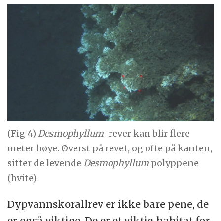
(Fig 4)
Desmophyllum
-rever kan blir flere
meter høye. Øverst på revet, og ofte på kanten,
sitter de levende
Desmophyllum
polyppene
(hvite).
Dypvannskorallrev er ikke bare pene, de
er også viktige. De er et viktig habitat for