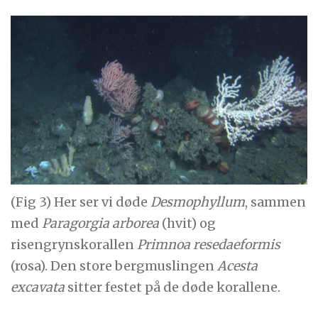
(Fig 3) Her ser vi døde
Desmophyllum
, sammen
med
Paragorgia arborea
(hvit) og
risengrynskorallen
Primnoa resedaeformis
(rosa). Den store bergmuslingen
Acesta
excavata
sitter festet på de døde korallene.