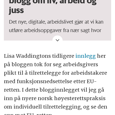
blogg om liv, arbeid og
juss
Det nye, digitale, arbeidslivet gjør at vi kan
utføre arbeidsoppgaver fra nær sagt hvor
som helst, når som helst. Men hva
innebærer denne fleksibiliteten for
arbeidslivet – og hvilke konsekvenser har
Lisa Waddingtons tidligere
innlegg
her
den for privat- og familielivet?
på bloggen tok for seg arbeidsgivers
plikt til å tilrettelegge for arbeidstakere
Tradisjonelt har det eksistert klare skiller
med funksjonsnedsettelse etter EU-
mellom den rettslige reguleringen av
retten. I dette blogginnlegget vil jeg gå
arbeidsliv og familieliv. I arbeidslivet er
inn på nyere norsk høyesterettspraksis
arbeidsgiver ansvarlig for arbeidsmiljøet,
om individuell tilrettelegging, og se den
mens i hjemmet er det en selv som må