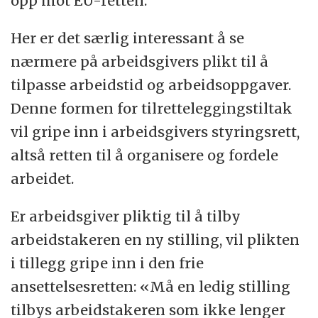
opp mot EU-retten.
sørge for sikkerheten. I den avtalte
arbeidstiden har arbeidstaker plikt til å
Her er det særlig interessant å se
være til disposisjon for arbeidsgiver,
nærmere på arbeidsgivers plikt til å
utenfor avtalt arbeidstid trenger hun ikke
tilpasse arbeidstid og arbeidsoppgaver.
være tilgjengelig.
Denne formen for tilretteleggingstiltak
vil gripe inn i arbeidsgivers styringsrett,
Forskningsprosjektet
LaW-BALANCE
ved
altså retten til å organisere og fordele
Det juridiske fakultet, Universitetet i Bergen
arbeidet.
tar for seg hva skjer med plikter og
rettigheter når arbeidsliv og privatliv går
Er arbeidsgiver pliktig til å tilby
over i hverandre. På denne bloggen
arbeidstakeren en ny stilling, vil plikten
kommer vi til å skrive om initiativer fra EU,
i tillegg gripe inn i den frie
norske myndigheter, arbeidsgivere,
ansettelsesretten: «Må en ledig stilling
fagforeninger og andre for å finne en
tilbys arbeidstakeren som ikke lenger