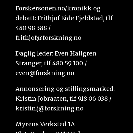
Forskersonen.no/kronikk og
debatt: Frithjof Eide Fjeldstad, tlf
480 98 388 /
frithjof@forskning.no
Daglig leder: Even Hallgren
Stranger, tlf 480 59 100 /
even@forskning.no
Annonsering og stillingsmarked:
Kristin Jobraaten, tlf 918 06 038 /
kristin.j@forskning.no
Myrens Verksted 1A