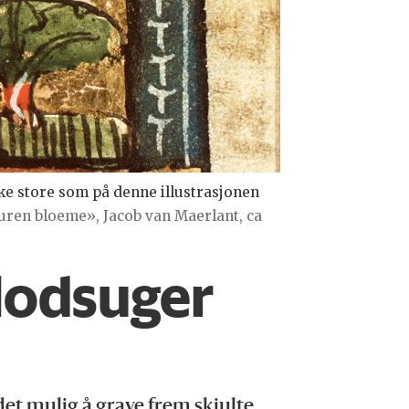
ike store som på denne illustrasjonen
turen bloeme», Jacob van Maerlant, ca
blodsuger
det mulig å grave frem skjulte