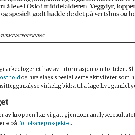
 å leve i Oslo i middelalderen. Veggdyr, lopper,
og spesielt godt hadde de det på vertshus og ho
ULTURMINNEFORSKNING
i arkeologer et hav av informasjon om fortiden. S
osthold
og hva slags spesialiserte aktiviteter som 
ittegganalyse virkelig bidra til å lage liv i gamleby
get
er av kroppen har vi gått gjennom analyseresultatet
gene på
Follobaneprosjektet
.