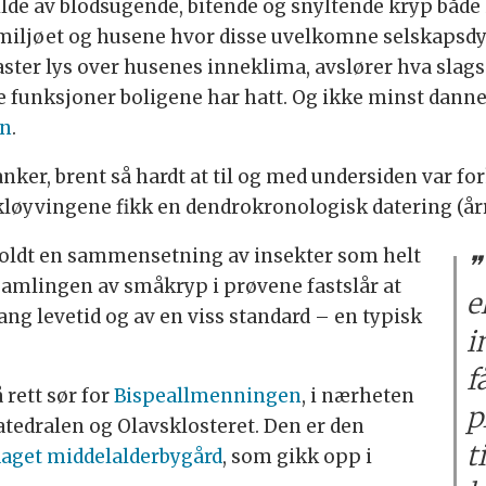
ilde av blodsugende, bitende og snyltende kryp både
e miljøet og husene hvor disse uvelkomne selskapsd
aster lys over husenes inneklima, avslører hva slag
 funksjoner boligene har hatt. Og ikke minst danner
en
.
anker, brent så hardt at til og med undersiden var f
kløyvingene fikk en dendrokronologisk datering (årr
holdt en sammensetning av insekter som helt
 Samlingen av småkryp i prøvene fastslår at
e
ang levetid og av en viss standard – en typisk
i
f
 rett sør for
Bispeallmenningen
, i nærheten
p
atedralen og Olavsklosteret. Den er den
t
daget middelalderbygård
, som gikk opp i