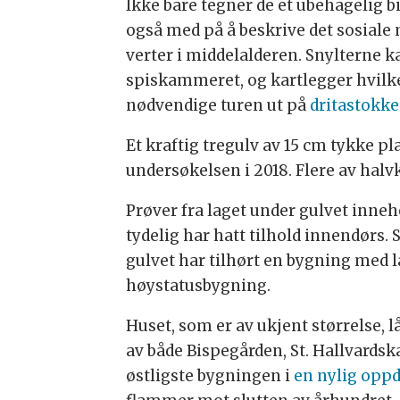
Ikke bare tegner de et ubehagelig b
også med på å beskrive det sosial
verter i middelalderen. Snylterne k
spiskammeret, og kartlegger hvilke
nødvendige turen ut på
dritastokk
Et kraftig tregulv av 15 cm tykke pl
undersøkelsen i 2018. Flere av halv
Prøver fra laget under gulvet inne
tydelig har hatt tilhold innendørs.
gulvet har tilhørt en bygning med l
høystatusbygning.
Huset, som er av ukjent størrelse, lå
av både Bispegården, St. Hallvardsk
østligste bygningen i
en nylig opp