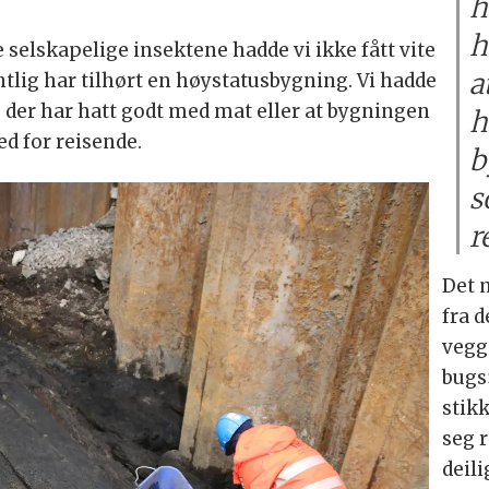
h
h
 selskapelige insektene hadde vi ikke fått vite
a
tlig har tilhørt en høystatusbygning. Vi hadde
de der har hatt godt med mat eller at bygningen
h
d for reisende.
b
s
r
Det 
fra 
vegg
bugs
stik
seg r
deil