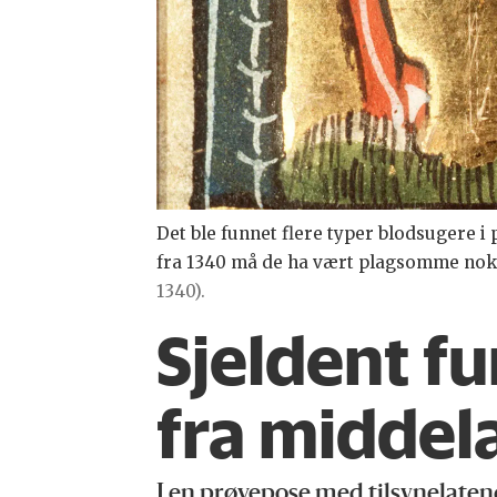
Det ble funnet flere typer blodsugere i
fra 1340 må de ha vært plagsomme no
1340).
Sjeldent fu
fra middel
I en prøvepose med tilsynelatend