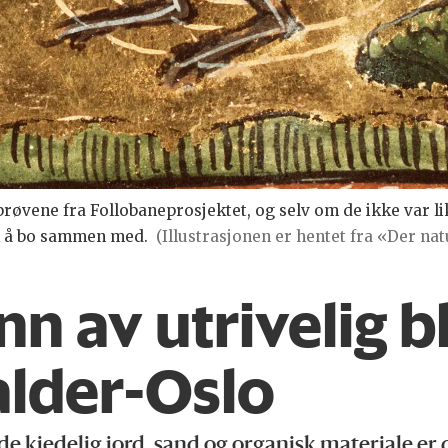
 prøvene fra Follobaneprosjektet, og selv om de ikke var l
k å bo sammen med.
(Illustrasjonen er hentet fra «Der na
nn av utrivelig 
alder-Oslo
e kjedelig jord, sand og organisk materiale er 