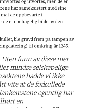
 innvortes og utvortes, men de er
yrene har sameksistert med sine
s mat de oppbevarte i
 de et ubehagelig bilde av den
orkullet, ble gravd frem på tampen av
ingdatering) til omkring år 1245.
Uten funn av disse mer
ller mindre selskapelige
nsektene hadde vi ikke
ått vite at de forkullede
lankerestene egentlig har
ilhørt en