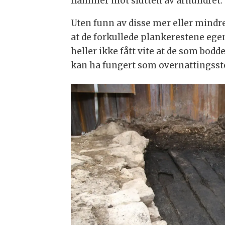
flammer mot slutten av århundret.
Uten funn av disse mer eller mindre
at de forkullede plankerestene egen
heller ikke fått vite at de som bod
kan ha fungert som overnattingsste