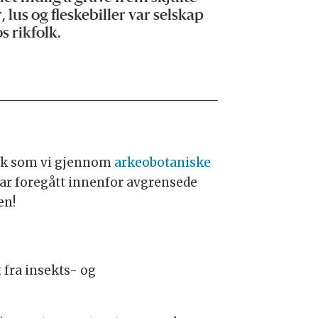
 lus og fleskebiller var selskap
s rikfolk.
lik som vi gjennom
arkeobotaniske
har foregått innenfor avgrensede
en!
 fra insekts- og