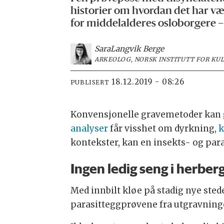
historier om hvordan det har vært
for middelalderes osloborgere – 
Sara
Langvik Berge
ARKEOLOG, NORSK INSTITUTT FOR K
18.12.2019 - 08:26
PUBLISERT
Konvensjonelle gravemetoder kan g
analyser
får visshet om dyrkning,
k
kontekster, kan en insekts- og paras
Ingen ledig seng i herber
Med innbilt kløe på stadig nye sted
parasitteggprøvene fra utgravnin