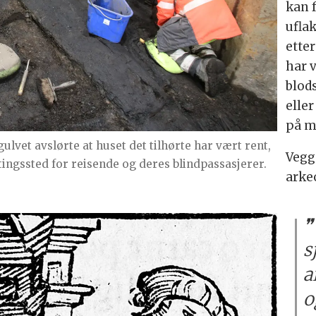
kan 
uflak
etter
har v
blod
eller
på m
ulvet avslørte at huset det tilhørte har vært rent,
Veggd
ingssted for reisende og deres blindpassasjerer.
arke
s
a
o