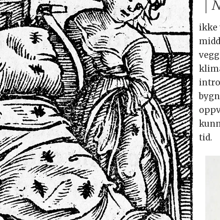
N
ikke 
midd
vegg
klim
intr
bygn
oppv
kunn
tid.