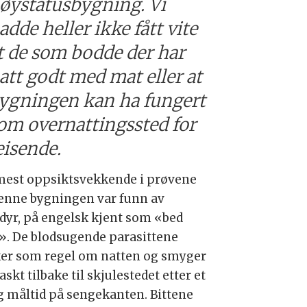
øystatusbygning. Vi
adde heller ikke fått vite
t de som bodde der har
att godt med mat eller at
ygningen kan ha fungert
om overnattingssted for
eisende.
mest oppsiktsvekkende i prøvene
denne bygningen var funn av
dyr, på engelsk kjent som «bed
». De blodsugende parasittene
ker som regel om natten og smyger
askt tilbake til skjulestedet etter et
ig måltid på sengekanten. Bittene