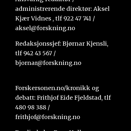
administrerende direktør: Aksel
Kjær Vidnes , tlf 922 47 741 /
aksel@forskning.no
Redaksjonssjef: Bjørnar Kjensli,
tlf 942 43 567 /
bjornar@forskning.no
Forskersonen.no/kronikk og
debatt: Frithjof Eide Fjeldstad, tlf
480 98 388 /
frithjof@forskning.no