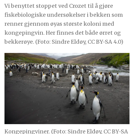
Vi benyttet stoppet ved Crozet til å gjøre
fiskebiologiske undersøkelser i bekken som
renner gjennom øyas største koloni med
kongepingvin. Her finnes det både ørret og
bekkerøye. (Foto: Sindre Eldøy, CC BY-SA 4.0)
Kongepingviner. (Foto: Sindre Eldøy, CC BY-SA