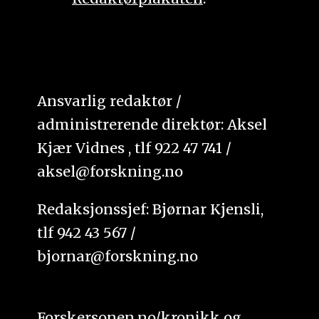
Ansvarlig redaktør /
administrerende direktør: Aksel
Kjær Vidnes , tlf 922 47 741 /
aksel@forskning.no
Redaksjonssjef: Bjørnar Kjensli,
tlf 942 43 567 /
bjornar@forskning.no
Forskersonen.no/kronikk og