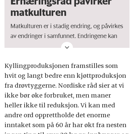
Ernæringsråd påvirker
matkulturen
Matkulturen er i stadig endring, og påvirkes
av endringer i samfunnet. Endringene kan
være knyttet til ideologi og religion,
politikk og økonomi og til sosiale- og
klimatiske forhold. Endret matkultur kan gi
Kyllingproduksjonen framstilles som
ulike konsekvenser.
hvit og langt bedre enn kjøttproduksjon
fra drøvtyggerne. Nordiske råd sier at vi
NNR2023 kan endre norsk matkultur i en
ikke bør øke forbruket, men maner
retning som kan få store konsekvenser på
heller ikke til reduksjon. Vi kan med
mange plan, både for matsikkerhet,
andre ord opprettholde det enorme
bærekraftig matproduksjon og forbruk,
inntaket som på 60 år har økt fra nesten
karbonbinding, helse, kulturlandskap,