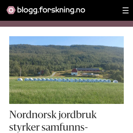
Tag:
mat
Nordnorsk jordbruk
styrker samfunns­­