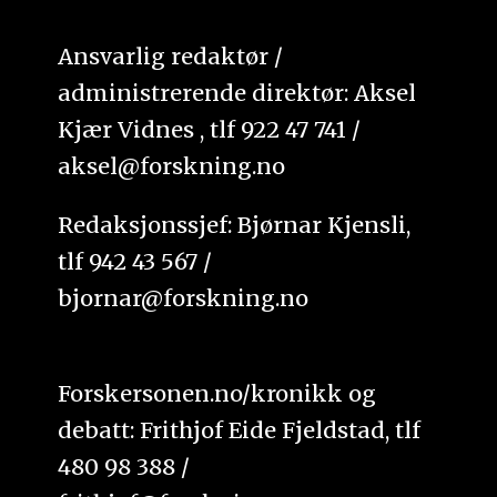
Ansvarlig redaktør /
administrerende direktør: Aksel
Kjær Vidnes , tlf 922 47 741 /
aksel@forskning.no
Redaksjonssjef: Bjørnar Kjensli,
tlf 942 43 567 /
bjornar@forskning.no
Forskersonen.no/kronikk og
debatt: Frithjof Eide Fjeldstad, tlf
480 98 388 /