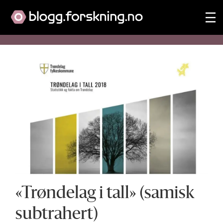
Tag:
i-
grenseland-
sørsamisk-
i-
midt-
«Trøndelag i tall» (samisk
norge
subtrahert)