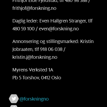
Frithjof Eide Fjeldstad, tlf 480 98 388 /
frithjof@forskning.no
Daglig leder: Even Hallgren Stranger, tlf
480 59 100 / even@forskning.no
Annonsering og stillingsmarked: Kristin
Jobraaten, tlf 918 06 038 /
kristin.j@forskning.no
Myrens Verksted 1A
Pb 5 Torshov, 0412 Oslo
@forskningno