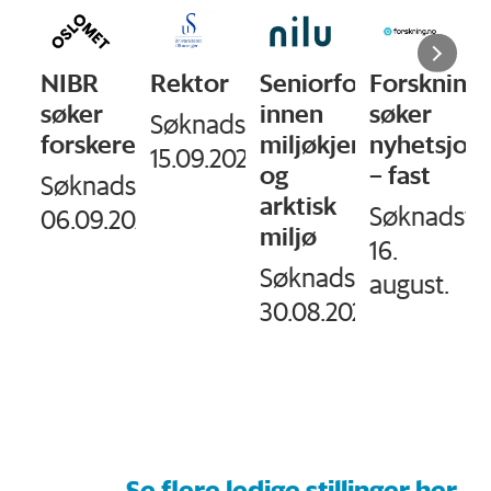
Rektor
Seniorforsker
Forskning.no
PhD
innen
søker
Fellowshi
-
Søknadsfrist:
ere
miljøkjemi
nyhetsjournalist
in
15.09.2026
og
– fast
Communic
sfrist:
arktisk
and
Søknadsfrist:
.2026
miljø
Leadershi
16.
Søknadsfrist:
Deadline:
august.
30.08.2026
15.08.2026
Se flere ledige stillinger her