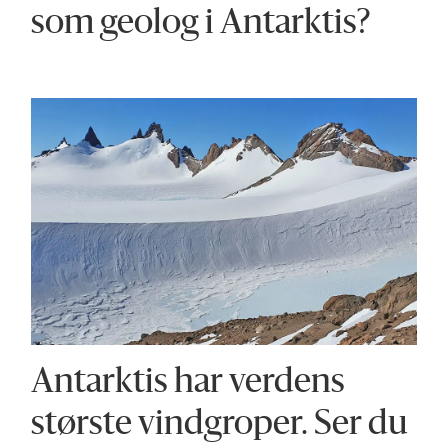
ekspedisjonen som gikk i 2018.
som geolog i Antarktis?
Forskerne vil kartlegge nunatakene som
stikker opp av isen og undersøke den
geologiske utviklingshistorien til fjellene
i Dronning Maud Land.
På npolar.no kan du lese mer om
geologi
i Antarktis
. Du kan også følge med på
Norsk Polarinstitutts aktivitet i Dronning
Maud Land denne sesongen på
Facebook
og på
Instragram
.
Antarktis har verdens
største vindgroper. Ser du