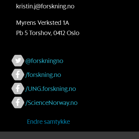
kristin.j@forskning.no
Myrens Verksted 1A
Pb 5 Torshov, 0412 Oslo
@forskningno
/forskning.no
/UNG.forskning.no
/ScienceNorway.no
Endre samtykke