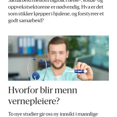
Samarbeid mellom fagfolk i helse-, sosial- og
oppvekstsektorene er nødvendig. Hva er det
E-post:
walter.wehus@uia.no
som stikker kjepper i hjulene, og forstyrrer et
godt samarbeid?
Hvorfor blir menn
vernepleiere?
To nye studier gir oss ny innsikt i mannlige