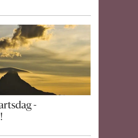
artsdag -
!