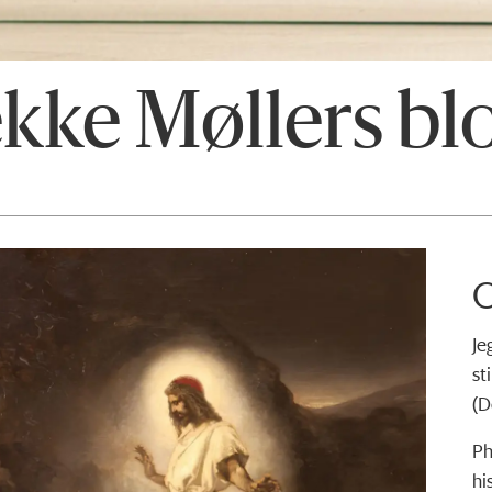
ekke Møllers bl
O
Je
st
(D
Ph
hi