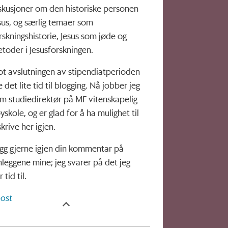
skusjoner om den historiske personen
sus, og særlig temaer som
rskningshistorie, Jesus som jøde og
toder i Jesusforskningen.
t avslutningen av stipendiatperioden
e det lite tid til blogging. Nå jobber jeg
m studiedirektør på MF vitenskapelig
yskole, og er glad for å ha mulighet til
skrive her igjen.
gg gjerne igjen din kommentar på
nleggene mine; jeg svarer på det jeg
 tid til.
ost