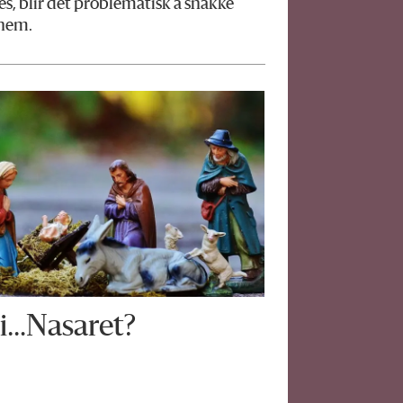
es, blir det problematisk å snakke
ehem.
 i…Nasaret?