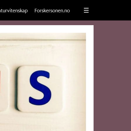
turvitenskap
Forskersonen.no