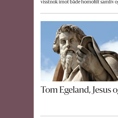
visstnok imot både homofilt samliv o
Tom Egeland, Jesus o