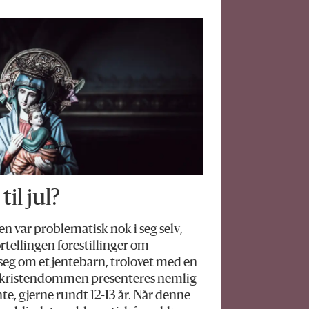
il jul?
 var problematisk nok i seg selv,
ortellingen forestillinger om
seg om et jentebarn, trolovet med en
 I kristendommen presenteres nemlig
te, gjerne rundt 12-13 år. Når denne