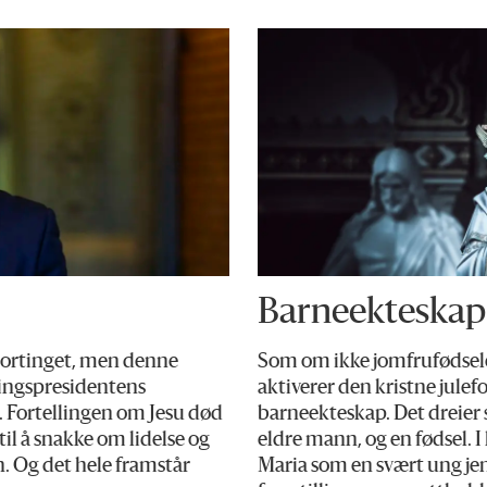
Barneekteskap t
 Stortinget, men denne
Som om ikke jomfrufødselen
tingspresidentens
aktiverer den kristne julef
r. Fortellingen om Jesu død
barneekteskap. Det dreier 
il å snakke om lidelse og
eldre mann, og en fødsel.
. Og det hele framstår
Maria som en svært ung jen