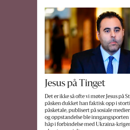
Jesus på Tinget
Det er ikke så ofte vi møter Jesus på
påsken dukket han faktisk opp i stor
påsketale, publisert på sosiale medie
og oppstandelse ble inngangsporten t
håp i forbindelse med Ukraina-krigen