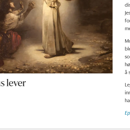
di
Je
fo
me
Mo
bl
so
hø
å 
s lever
Le
in
har
Ep