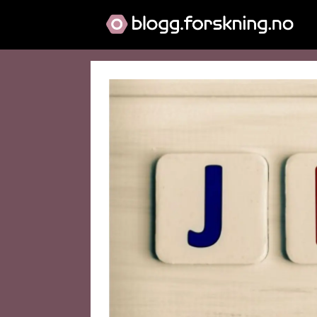
Blogg:
Hilde
Brekke
Møllers
blogg